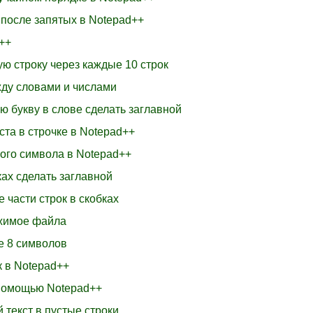
 после запятых в Notepad++
++
ую строку через каждые 10 строк
жду словами и числами
ю букву в слове сделать заглавной
ста в строчке в Notepad++
ного символа в Notepad++
ках сделать заглавной
е части строк в скобках
ржимое файла
е 8 символов
к в Notepad++
с помощью Notepad++
 текст в пустые строки