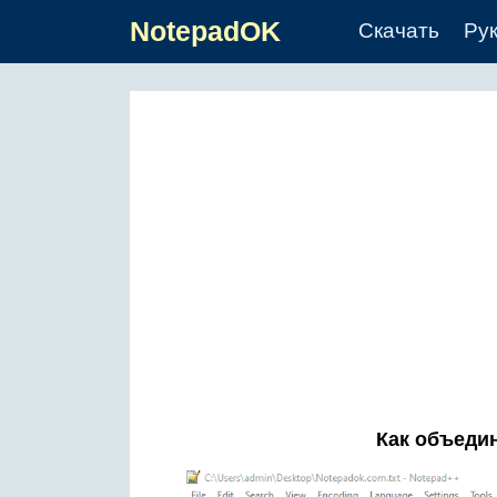
NotepadOK
Скачать
Ру
Как объедин