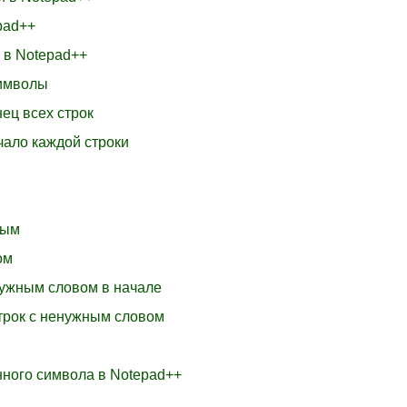
pad++
 в Notepad++
символы
нец всех строк
чало каждой строки
ным
ом
енужным словом в начале
строк с ненужным словом
нного символа в Notepad++