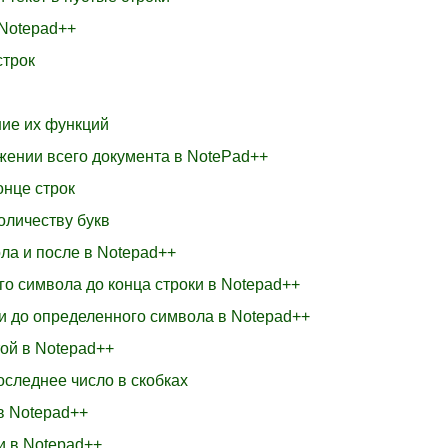
 Notepad++
строк
ние их функций
яжении всего документа в NotePad++
онце строк
количеству букв
ла и после в Notepad++
го символа до конца строки в Notepad++
ки до определенного символа в Notepad++
той в Notepad++
оследнее число в скобках
в Notepad++
и в Notepad++