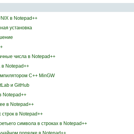
UNIX в Notepad++
чная установка
ршение
++
начные числа в Notepad++
а в Notepad++
компилятором C++ MinGW
tLab и GitHub
 в Notepad++
лее в Notepad++
 строк в Notepad++
ретьего символа в строках в Notepad++
лучайном порядке в Notepad++