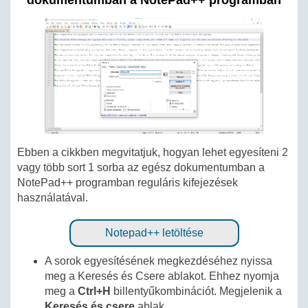
dokumentumban a NotePad++ programban
Ebben a cikkben megvitatjuk, hogyan lehet egyesíteni 2
vagy több sort 1 sorba az egész dokumentumban a
NotePad++ programban reguláris kifejezések
használatával.
Notepad++ letöltése
A sorok egyesítésének megkezdéséhez nyissa
meg a Keresés és Csere ablakot. Ehhez nyomja
meg a
Ctrl+H
billentyűkombinációt. Megjelenik a
Keresés és csere
ablak.