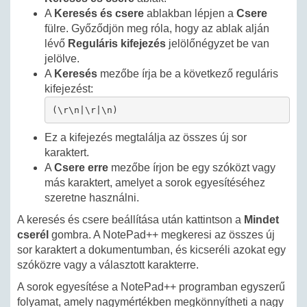
A
Keresés és csere
ablakban lépjen a
Csere
fülre. Győződjön meg róla, hogy az ablak alján
lévő
Reguláris kifejezés
jelölőnégyzet be van
jelölve.
A
Keresés
mezőbe írja be a következő reguláris
kifejezést:
(\r\n|\r|\n)
Ez a kifejezés megtalálja az összes új sor
karaktert.
A
Csere erre
mezőbe írjon be egy szóközt vagy
más karaktert, amelyet a sorok egyesítéséhez
szeretne használni.
A keresés és csere beállítása után kattintson a
Mindet
cserél
gombra. A NotePad++ megkeresi az összes új
sor karaktert a dokumentumban, és kicseréli azokat egy
szóközre vagy a választott karakterre.
A sorok egyesítése a NotePad++ programban egyszerű
folyamat, amely nagymértékben megkönnyítheti a nagy