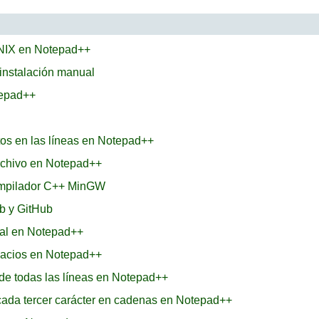
UNIX en Notepad++
 instalación manual
tepad++
tos en las líneas en Notepad++
rchivo en Notepad++
ompilador C++ MinGW
b y GitHub
inal en Notepad++
pacios en Notepad++
l de todas las líneas en Notepad++
ada tercer carácter en cadenas en Notepad++