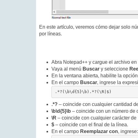
En este artículo, veremos cómo dejar solo n
por líneas.
Abra Notepad++ y cargue el archivo en e
Vaya al menú
Buscar
y seleccione
Ree
En la ventana abierta, habilite la opció
En el campo
Buscar
, ingrese la expres
.*?(\b\d{5}\b).*?(\R|$)
.*?
– coincide con cualquier cantidad de
\b\d{5}\b
– coincide con un número de c
\R
– coincide con cualquier carácter de
$
– coincide con el final de la línea.
En el campo
Reemplazar con
, ingrese: