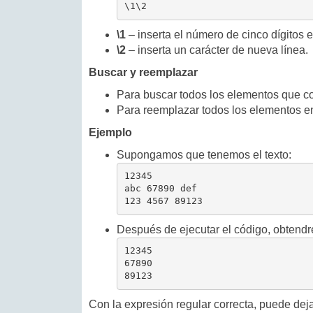
\1\2
\1
– inserta el número de cinco dígitos 
\2
– inserta un carácter de nueva línea.
Buscar y reemplazar
Para buscar todos los elementos que coi
Para reemplazar todos los elementos en
Ejemplo
Supongamos que tenemos el texto:
12345

abc 67890 def

123 4567 89123
Después de ejecutar el código, obtend
12345

67890

89123
Con la expresión regular correcta, puede deja