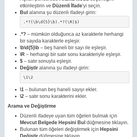
etkinleştirin ve
Düzenli İfade
'yi seçin.
Bul
alanına şu düzenli ifadeyi girin:
.*?(\b\d{5}\b).*?(\R|$)
.*?
– mümkün olduğunca az karakterle herhangi
bir sayıda karakterle eşleşir.
\b\d{5}\b
– beş haneli bir sayı ile eşleşir.
\R
– herhangi bir satır sonu karakteriyle eşleşir.
$
– satır sonuyla eşleşir.
Değiştir
alanına şu ifadeyi girin:
\1\2
\1
– bulunan beş haneli sayıyı ekler.
\2
– satır sonu karakterini ekler.
Arama ve Değiştirme
Düzenli ifadeye uyan tüm öğeleri bulmak için
Mevcut Belgede Hepsini Bul
düğmesine tıklayın.
Bulunan tüm öğeleri değiştirmek için
Hepsini
Değiştir
düğmesine tıklayın.