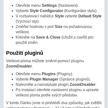
Otevřete menu
Settings
(Nastavení).
Vyberte
Style Configurator
(Konfigurátor stylu).
V rozbalovací nabídce
Style
vyberte
Default Style
(Výchozí styl).
Změňte hodnotu v poli
Size
na požadovanou
velikost.
Klikněte na
Save & Close
(Uložit a zavřít) pro
použití změn.
Použití pluginů
Velikost písma můžete změnit pomocí pluginu
ZoomDisabler
.
Otevřete menu
Plugins
(Pluginy).
Vyberte
Plugin Manager
(Správce pluginů).
Nalezněte a nainstalujte plugin
ZoomDisabler
.
Po instalaci otevřete nastavení pluginu a upravte
velikost písma podle svých představ.
V tomto článku jsme si prohlédli dva způsoby, jak zvětšit