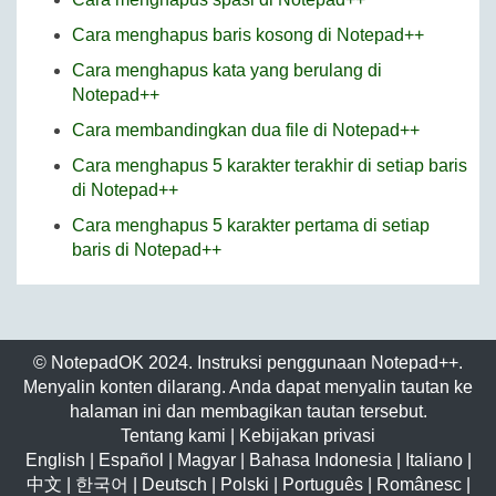
Cara menghapus baris kosong di Notepad++
Cara menghapus kata yang berulang di
Notepad++
Cara membandingkan dua file di Notepad++
Cara menghapus 5 karakter terakhir di setiap baris
di Notepad++
Cara menghapus 5 karakter pertama di setiap
baris di Notepad++
© NotepadOK 2024. Instruksi penggunaan Notepad++.
Menyalin konten dilarang. Anda dapat menyalin tautan ke
halaman ini dan membagikan tautan tersebut.
Tentang kami
|
Kebijakan privasi
English
|
Español
|
Magyar
|
Bahasa Indonesia
|
Italiano
|
中文
|
한국어
|
Deutsch
|
Polski
|
Português
|
Românesc
|