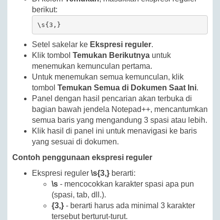
berikut:
\s{3,}
Setel sakelar ke
Ekspresi reguler
.
Klik tombol
Temukan Berikutnya
untuk
menemukan kemunculan pertama.
Untuk menemukan semua kemunculan, klik
tombol
Temukan Semua di Dokumen Saat Ini
.
Panel dengan hasil pencarian akan terbuka di
bagian bawah jendela Notepad++, mencantumkan
semua baris yang mengandung 3 spasi atau lebih.
Klik hasil di panel ini untuk menavigasi ke baris
yang sesuai di dokumen.
Contoh penggunaan ekspresi reguler
Ekspresi reguler
\s{3,}
berarti:
\s
- mencocokkan karakter spasi apa pun
(spasi, tab, dll.).
{3,}
- berarti harus ada minimal 3 karakter
tersebut berturut-turut.