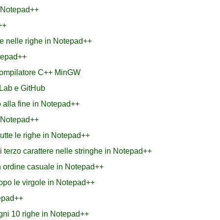
n Notepad++
++
e nelle righe in Notepad++
otepad++
 compilatore C++ MinGW
Lab e GitHub
 alla fine in Notepad++
n Notepad++
 tutte le righe in Notepad++
erzo carattere nelle stringhe in Notepad++
n ordine casuale in Notepad++
dopo le virgole in Notepad++
tepad++
ogni 10 righe in Notepad++