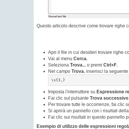
Questo articolo descrive come trovare righe 
Apri il file in cui desideri trovare righe 
Vai al menu
Cerca
.
Seleziona
Trova...
o premi
Ctrl+F
.
Nel campo
Trova
, inserisci la seguent
\s{3,}
Imposta l'interruttore su
Espressione r
Fai clic sul pulsante
Trova successivo
Per trovare tutte le occorrenze, fai clic 
Si aprirà un pannello con i risultati dell
Fai clic sui risultati in questo pannello
Esempio di utilizzo delle espressioni regol