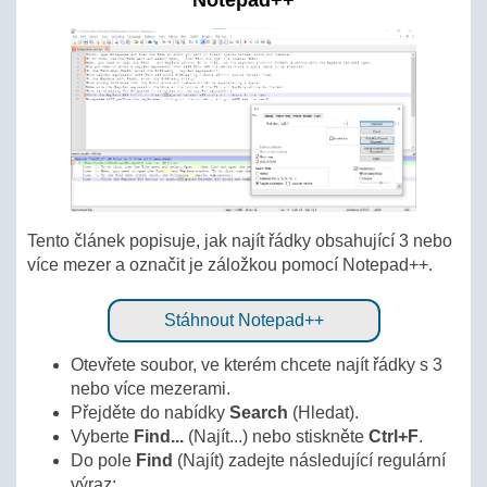
Notepad++
Tento článek popisuje, jak najít řádky obsahující 3 nebo
více mezer a označit je záložkou pomocí Notepad++.
Stáhnout Notepad++
Otevřete soubor, ve kterém chcete najít řádky s 3
nebo více mezerami.
Přejděte do nabídky
Search
(Hledat).
Vyberte
Find...
(Najít...) nebo stiskněte
Ctrl+F
.
Do pole
Find
(Najít) zadejte následující regulární
výraz: