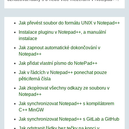
Jak převést soubor do formátu UNIX v Notepad++
Instalace pluginu v Notepad++, a manuální
instalace
Jak zapnout automatické dokončování v
Notepad++
Jak přidat vlastní písmo do NotePad++
Jak v řádcích v Notepad++ ponechat pouze
pěticiferná čísla
Jak zkopírovat všechny odkazy ze souboru v
Notepad++
Jak synchronizovat Notepad++ s kompilátorem
C++ MinGW
Jak synchronizovat Notepad++ s GitLab a GitHub
Jak odstranit řádky bez tečky na konci v