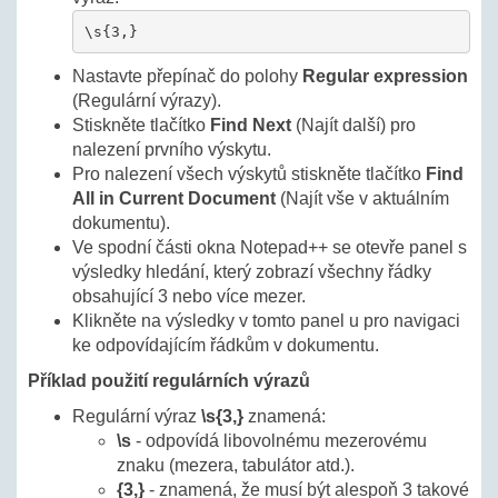
\s{3,}
Nastavte přepínač do polohy
Regular expression
(Regulární výrazy).
Stiskněte tlačítko
Find Next
(Najít další) pro
nalezení prvního výskytu.
Pro nalezení všech výskytů stiskněte tlačítko
Find
All in Current Document
(Najít vše v aktuálním
dokumentu).
Ve spodní části okna Notepad++ se otevře panel s
výsledky hledání, který zobrazí všechny řádky
obsahující 3 nebo více mezer.
Klikněte na výsledky v tomto panel u pro navigaci
ke odpovídajícím řádkům v dokumentu.
Příklad použití regulárních výrazů
Regulární výraz
\s{3,}
znamená:
\s
- odpovídá libovolnému mezerovému
znaku (mezera, tabulátor atd.).
{3,}
- znamená, že musí být alespoň 3 takové