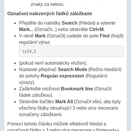
znaky za sebou.
Označení nalezených řádků záložkami
Přejděte do nabídky
Search
(Hledat) a vyberte
Mark...
(Označit...) nebo stiskněte
Ctrl+M
.
V okně
Mark
(Označit) zadejte do pole
Find
(Najít)
regulární výraz:
\s{3,}
(pokud není automaticky vložen).
Nastavte přepínač
Search Mode
(Režim hledání)
do polohy
Regular expression
(Regulární
výrazy).
Zaškrtněte možnost
Bookmark line
(Označit
řádek záložkou).
Stiskněte tlačítko
Mark All
(Označit vše), aby byly
všechny řádky obsahující 3 nebo více mezerami
označeny záložkami.
Pomocí tohoto článku můžete efektivně hledat a
označovat řádky s 3 nebo více mezerami v Notepad++.