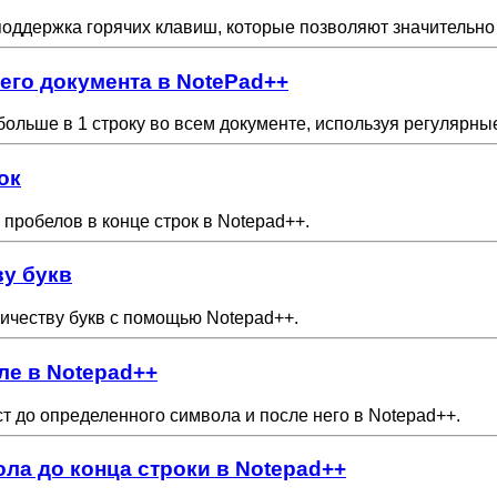
оддержка горячих клавиш, которые позволяют значительно у
сего документа в NotePad++
 больше в 1 строку во всем документе, используя регулярн
ок
пробелов в конце строк в Notepad++.
ву букв
личеству букв с помощью Notepad++.
ле в Notepad++
т до определенного символа и после него в Notepad++.
ла до конца строки в Notepad++