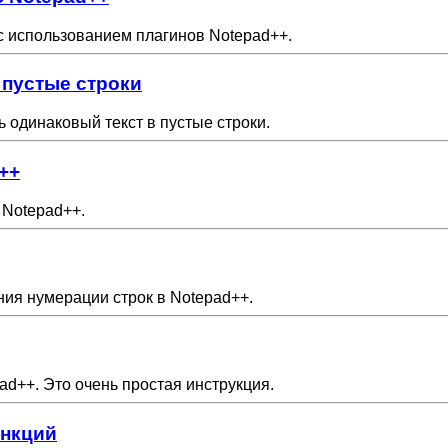
х с использованием плагинов Notepad++.
 пустые строки
ь одинаковый текст в пустые строки.
++
в Notepad++.
ния нумерации строк в Notepad++.
ad++. Это очень простая инструкция.
ункций