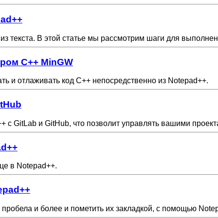
pad++
из текста. В этой статье мы рассмотрим шаги для выполнен
ором C++ MinGW
ь и отлаживать код C++ непосредственно из Notepad++.
itHub
++ с GitLab и GitHub, что позволит управлять вашими проек
ad++
нце в Notepad++.
tepad++
3 пробела и более и пометить их закладкой, с помощью Note