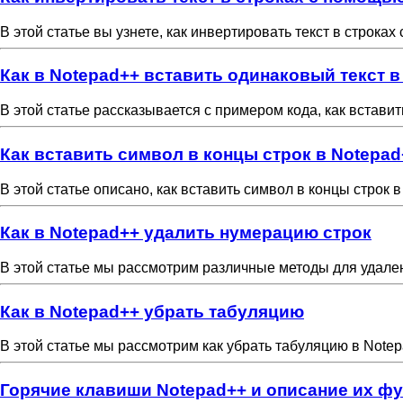
В этой статье вы узнете, как инвертировать текст в строка
Как в Notepad++ вставить одинаковый текст в
В этой статье рассказывается с примером кода, как вставит
Как вставить символ в концы строк в Notepad
В этой статье описано, как вставить символ в концы строк 
Как в Notepad++ удалить нумерацию строк
В этой статье мы рассмотрим различные методы для удале
Как в Notepad++ убрать табуляцию
В этой статье мы рассмотрим как убрать табуляцию в Notep
Горячие клавиши Notepad++ и описание их ф