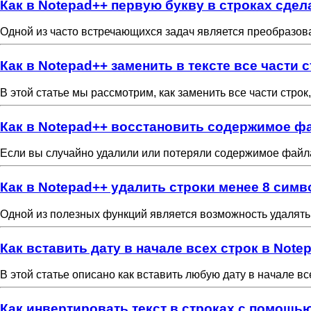
Как в Notepad++ первую букву в строках сдел
Одной из часто встречающихся задач является преобразован
Как в Notepad++ заменить в тексте все части 
В этой статье мы рассмотрим, как заменить все части строк
Как в Notepad++ восстановить содержимое ф
Если вы случайно удалили или потеряли содержимое файла 
Как в Notepad++ удалить строки менее 8 сим
Одной из полезных функций является возможность удалять
Как вставить дату в начале всех строк в Note
В этой статье описано как вставить любую дату в начале вс
Как инвертировать текст в строках с помощь