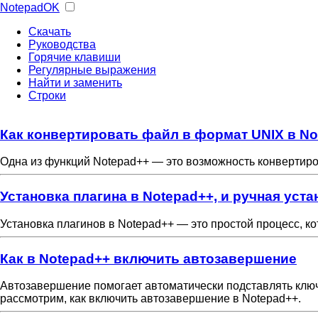
NotepadOK
Скачать
Руководства
Горячие клавиши
Регулярные выражения
Найти и заменить
Строки
Как конвертировать файл в формат UNIX в No
Одна из функций Notepad++ — это возможность конвертиров
Установка плагина в Notepad++, и ручная уста
Установка плагинов в Notepad++ — это простой процесс, к
Как в Notepad++ включить автозавершение
Автозавершение помогает автоматически подставлять ключ
рассмотрим, как включить автозавершение в Notepad++.