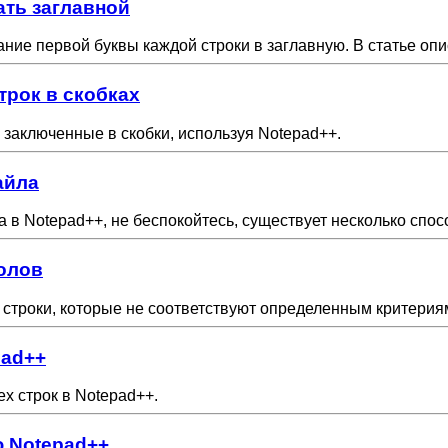
ать заглавной
ие первой буквы каждой строки в заглавную. В статье опис
строк в скобках
, заключенные в скобки, используя Notepad++.
айла
в Notepad++, не беспокойтесь, существует несколько спос
волов
 строки, которые не соответствуют определенным критерия
pad++
ех строк в Notepad++.
ю Notepad++