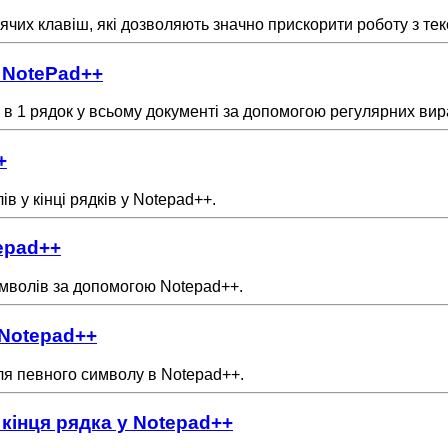
чих клавіш, які дозволяють значно прискорити роботу з тек
в NotePad++
ів в 1 рядок у всьому документі за допомогою регулярних вир
+
в у кінці рядків у Notepad++.
tepad++
 символів за допомогою Notepad++.
 Notepad++
ісля певного символу в Notepad++.
кінця рядка у Notepad++