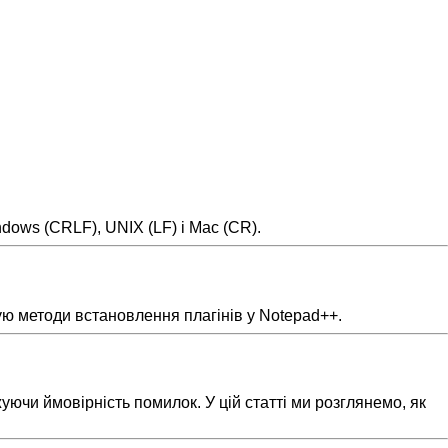
dows (CRLF), UNIX (LF) і Mac (CR).
ую методи встановлення плагінів у Notepad++.
ючи ймовірність помилок. У цій статті ми розглянемо, як