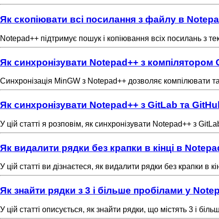
Як скопіювати всі посилання з файлу в Notep
Notepad++ підтримує пошук і копіювання всіх посилань з тек
Як синхронізувати Notepad++ з компілятором
Синхронізація MinGW з Notepad++ дозволяє компілювати та
Як синхронізувати Notepad++ з GitLab та GitHu
У цій статті я розповім, як синхронізувати Notepad++ з Git
Як видалити рядки без крапки в кінці в Notep
У цій статті ви дізнаєтеся, як видалити рядки без крапки в кі
Як знайти рядки з 3 і більше пробілами у Note
У цій статті описується, як знайти рядки, що містять 3 і бі