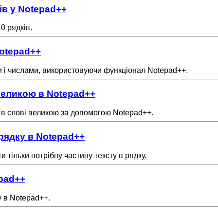
ів у Notepad++
0 рядків.
Notepad++
ми і числами, використовуючи функціонал Notepad++.
великою в Notepad++
у в слові великою за допомогою Notepad++.
 рядку в Notepad++
тільки потрібну частину тексту в рядку.
epad++
у в Notepad++.