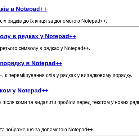
дків в Notepad++
всіх рядків до їх кінця за допомогою Notepad++.
волу в рядках у Notepad++
 третього символу в рядках у Notepad++.
 порядку в Notepad++
+, є перемішування слів у рядках у випадковому порядку.
 ком у Notepad++
ок після коми та видалити пробіли перед текстом у нових ря
я та зображення за допомогою Notepad++.