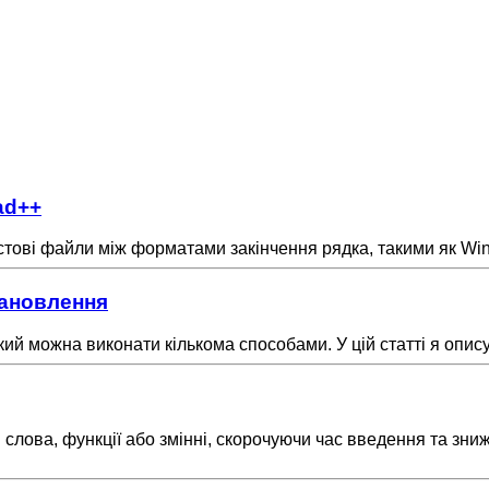
ad++
стові файли між форматами закінчення рядка, такими як Win
тановлення
ий можна виконати кількома способами. У цій статті я опис
ова, функції або змінні, скорочуючи час введення та знижу