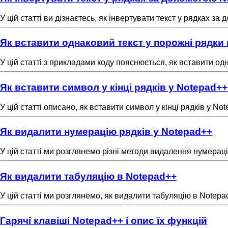
У цій статті ви дізнаєтесь, як інвертувати текст у рядках за
Як вставити однаковий текст у порожні рядки
У цій статті з прикладами коду пояснюється, як вставити од
Як вставити символ у кінці рядків у Notepad++
У цій статті описано, як вставити символ у кінці рядків у No
Як видалити нумерацію рядків у Notepad++
У цій статті ми розглянемо різні методи видалення нумераці
Як видалити табуляцію в Notepad++
У цій статті ми розглянемо, як видалити табуляцію в Notepa
Гарячі клавіші Notepad++ і опис їх функцій