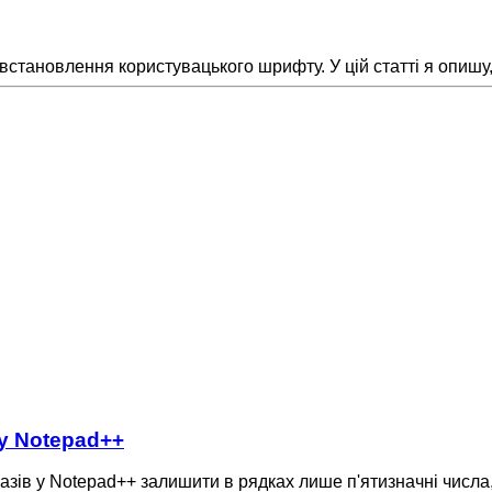
встановлення користувацького шрифту. У цій статті я опишу
 у Notepad++
разів у Notepad++ залишити в рядках лише п'ятизначні числа