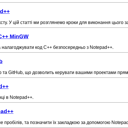
ad++
сту. У цій статті ми розглянемо кроки для виконання цього 
 C++ MinGW
 налагоджувати код C++ безпосередньо з Notepad++.
b
Lab та GitHub, що дозволить керувати вашими проектами прям
ad++
нці в Notepad++.
pad++
льше пробілів, та позначити їх закладкою за допомогою Notepa