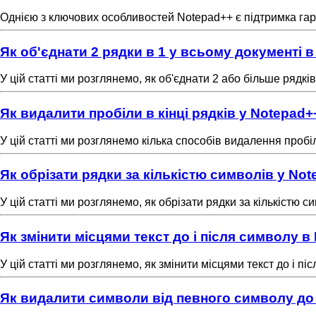
Однією з ключових особливостей Notepad++ є підтримка гаря
Як об'єднати 2 рядки в 1 у всьому документі 
У цій статті ми розглянемо, як об'єднати 2 або більше рядк
Як видалити пробіли в кінці рядків у Notepad+
У цій статті ми розглянемо кілька способів видалення пробілі
Як обрізати рядки за кількістю символів у No
У цій статті ми розглянемо, як обрізати рядки за кількістю
Як змінити місцями текст до і після символу в
У цій статті ми розглянемо, як змінити місцями текст до і п
Як видалити символи від певного символу до 