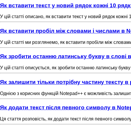
Як вставити текст у новий рядок кожні 10 рядк
У цій статті описано, як вставити текст у новий рядок кожні 1
Як вставити пробіл між словами і числами в 
У цій статті ми розглянемо, як вставити пробіли між слова
Як зробити останню латинську букву в слові 
У цій статті описується, як зробити останню латинську букв
Як залишити тільки потрібну частину тексту в
Однією з корисних функцій Notepad++ є можливість залишити 
Як додати текст після певного символу в Not
Ця стаття розповість, як додати текст після певного символ