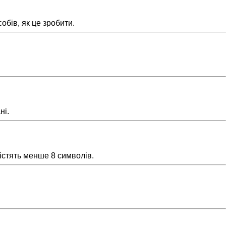
обів, як це зробити.
ні.
істять менше 8 символів.