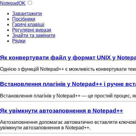
NotepadOK
Завантажити
Посібники
Гарячі клавіші
Регулярні вирази
Знайти та замінити
Рядки
Як конвертувати файл у формат UNIX у Notep
Однією з функцій Notepad++ є можливість конвертувати тек
Встановлення плагінів у Notepad++ і ручне вс
Встановлення плагінів у Notepad++ — це простий процес, як
Як увімкнути автозаповнення в Notepad++
Автозаповнення допомагає автоматично вставляти ключові сл
увімкнути автозаповнення в Notepad++.