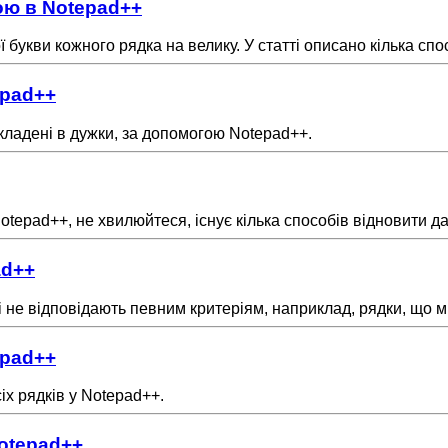
ою в Notepad++
букви кожного рядка на велику. У статті описано кілька спос
epad++
 укладені в дужки, за допомогою Notepad++.
epad++, не хвилюйтеся, існує кілька способів відновити да
ad++
і не відповідають певним критеріям, наприклад, рядки, що м
epad++
сіх рядків у Notepad++.
Notepad++