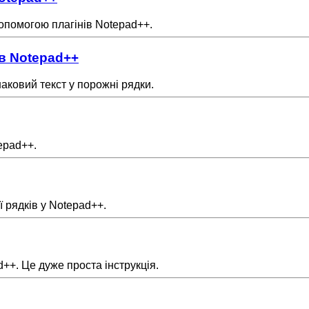
 допомогою плагінів Notepad++.
 в Notepad++
наковий текст у порожні рядки.
tepad++.
ї рядків у Notepad++.
d++. Це дуже проста інструкція.