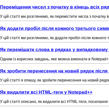
Переміщення чисел з початку в кінець всіх ря
У цій статті ми розглянемо, як перемістити числа з початку 
Як додати пробіл після кожного третього сим
У цій статті ми розглянемо, як додати пробіл після кожного
Як перемішати слова в рядках у випадковому
Одним із корисних завдань, яке можна виконати в Notepad+
Як зробити перенесення на новий рядок після
У цій статті я опишу, як зробити перенесення на новий ряд
Як видалити всі HTML-теги у Notepad++
У цій статті описано, як видалити всі HTML-теги, посиланн