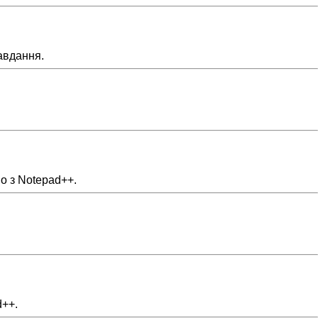
завдання.
о з Notepad++.
d++.