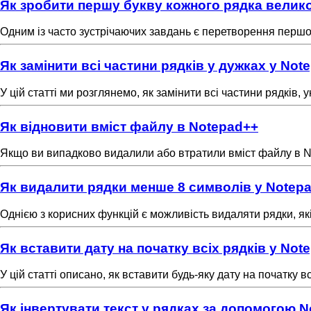
Як зробити першу букву кожного рядка велик
Одним із часто зустрічаючих завдань є перетворення першої 
Як замінити всі частини рядків у дужках у Not
У цій статті ми розглянемо, як замінити всі частини рядків,
Як відновити вміст файлу в Notepad++
Якщо ви випадково видалили або втратили вміст файлу в Not
Як видалити рядки менше 8 символів у Notep
Однією з корисних функцій є можливість видаляти рядки, як
Як вставити дату на початку всіх рядків у Not
У цій статті описано, як вставити будь-яку дату на початку в
Як інвертувати текст у рядках за допомогою 