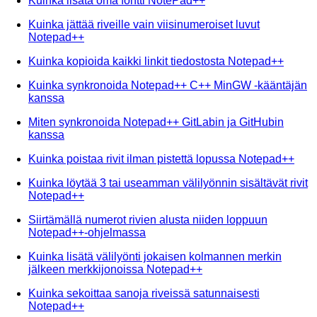
Kuinka lisätä oma fontti NotePad++
Kuinka jättää riveille vain viisinumeroiset luvut
Notepad++
Kuinka kopioida kaikki linkit tiedostosta Notepad++
Kuinka synkronoida Notepad++ C++ MinGW -kääntäjän
kanssa
Miten synkronoida Notepad++ GitLabin ja GitHubin
kanssa
Kuinka poistaa rivit ilman pistettä lopussa Notepad++
Kuinka löytää 3 tai useamman välilyönnin sisältävät rivit
Notepad++
Siirtämällä numerot rivien alusta niiden loppuun
Notepad++-ohjelmassa
Kuinka lisätä välilyönti jokaisen kolmannen merkin
jälkeen merkkijonoissa Notepad++
Kuinka sekoittaa sanoja riveissä satunnaisesti
Notepad++