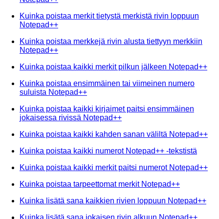
Kuinka poistaa merkit tietystä merkistä rivin loppuun
Notepad++
Kuinka poistaa merkkejä rivin alusta tiettyyn merkkiin
Notepad++
Kuinka poistaa kaikki merkit pilkun jälkeen Notepad++
Kuinka poistaa ensimmäinen tai viimeinen numero
suluista Notepad++
Kuinka poistaa kaikki kirjaimet paitsi ensimmäinen
jokaisessa rivissä Notepad++
Kuinka poistaa kaikki kahden sanan väliltä Notepad++
Kuinka poistaa kaikki numerot Notepad++ -tekstistä
Kuinka poistaa kaikki merkit paitsi numerot Notepad++
Kuinka poistaa tarpeettomat merkit Notepad++
Kuinka lisätä sana kaikkien rivien loppuun Notepad++
Kuinka lisätä sana jokaisen rivin alkuun Notepad++