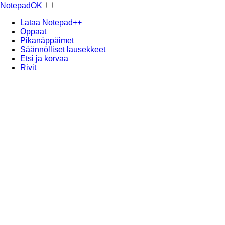
NotepadOK
Lataa Notepad++
Oppaat
Pikanäppäimet
Säännölliset lausekkeet
Etsi ja korvaa
Rivit