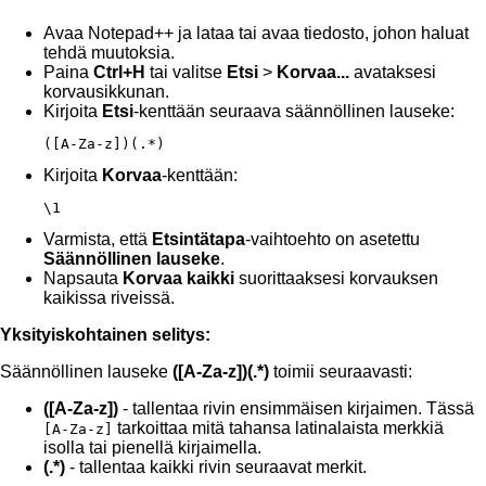
Avaa Notepad++ ja lataa tai avaa tiedosto, johon haluat
tehdä muutoksia.
Paina
Ctrl+H
tai valitse
Etsi
>
Korvaa...
avataksesi
korvausikkunan.
Kirjoita
Etsi
-kenttään seuraava säännöllinen lauseke:
([A-Za-z])(.*)
Kirjoita
Korvaa
-kenttään:
\1
Varmista, että
Etsintätapa
-vaihtoehto on asetettu
Säännöllinen lauseke
.
Napsauta
Korvaa kaikki
suorittaaksesi korvauksen
kaikissa riveissä.
Yksityiskohtainen selitys:
Säännöllinen lauseke
([A-Za-z])(.*)
toimii seuraavasti:
([A-Za-z])
- tallentaa rivin ensimmäisen kirjaimen. Tässä
tarkoittaa mitä tahansa latinalaista merkkiä
[A-Za-z]
isolla tai pienellä kirjaimella.
(.*)
- tallentaa kaikki rivin seuraavat merkit.