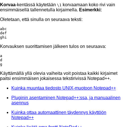
Korvaa
-kentässä käytetään
korvaamaan koko rivi vain
\1
ensimmäisellä tallennetulla kirjaimella.
Esimerkki:
Oletetaan, että sinulla on seuraava teksti:
abc

def

ghi
Korvauksen suorittamisen jälkeen tulos on seuraava:
a

d

g
Käyttämällä yllä olevia vaiheita voit poistaa kaikki kirjaimet
paitsi ensimmäisen jokaisessa tekstirivissä Notepad++.
Kuinka muuntaa tiedosto UNIX-muotoon Notepad++
Pluginin asentaminen Notepad++:ssa, ja manuaalinen
asennus
Kuinka ottaa automaattinen täydennys käyttöön
Notepad++