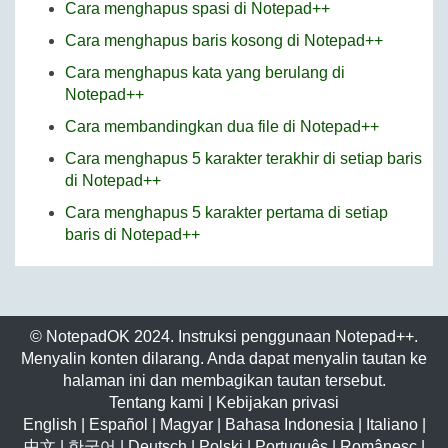
Cara menghapus spasi di Notepad++
Cara menghapus baris kosong di Notepad++
Cara menghapus kata yang berulang di
Notepad++
Cara membandingkan dua file di Notepad++
Cara menghapus 5 karakter terakhir di setiap baris
di Notepad++
Cara menghapus 5 karakter pertama di setiap
baris di Notepad++
© NotepadOK 2024. Instruksi penggunaan Notepad++.
Menyalin konten dilarang. Anda dapat menyalin tautan ke
halaman ini dan membagikan tautan tersebut.
Tentang kami
|
Kebijakan privasi
English
|
Español
|
Magyar
|
Bahasa Indonesia
|
Italiano
|
中文
|
한국어
|
Deutsch
|
Polski
|
Português
|
Românesc
|