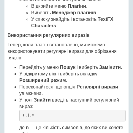
Відкрийте меню
Плагіни
.
Виберіть
Менеджер плагінів
.
У списку знайдіть і встановіть
TextFX
Characters
.
Використання регулярних виразів
Тепер, коли плагін встановлено, ми можемо
використовувати регулярні вирази для обрізання
рядків.
Перейдіть у меню
Пошук
і виберіть
Замінити
.
У відкритому вікні виберіть вкладку
Розширений режим
.
Переконайтеся, що опція
Регулярні вирази
увімкнена.
У полі
Знайти
введіть наступний регулярний
вираз:
(.).*
де
n
— це кількість символів, до яких ви хочете