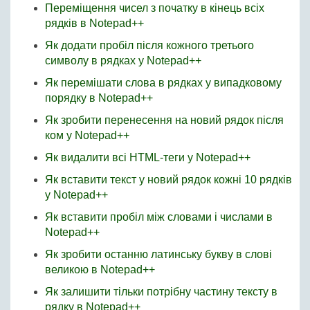
Переміщення чисел з початку в кінець всіх
рядків в Notepad++
Як додати пробіл після кожного третього
символу в рядках у Notepad++
Як перемішати слова в рядках у випадковому
порядку в Notepad++
Як зробити перенесення на новий рядок після
ком у Notepad++
Як видалити всі HTML-теги у Notepad++
Як вставити текст у новий рядок кожні 10 рядків
у Notepad++
Як вставити пробіл між словами і числами в
Notepad++
Як зробити останню латинську букву в слові
великою в Notepad++
Як залишити тільки потрібну частину тексту в
рядку в Notepad++