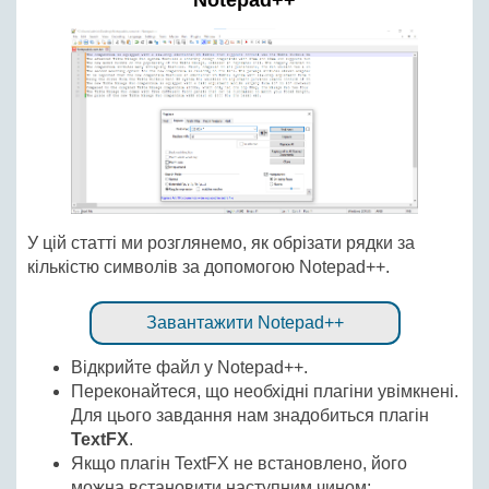
Notepad++
У цій статті ми розглянемо, як обрізати рядки за
кількістю символів за допомогою Notepad++.
Завантажити Notepad++
Відкрийте файл у Notepad++.
Переконайтеся, що необхідні плагіни увімкнені.
Для цього завдання нам знадобиться плагін
TextFX
.
Якщо плагін TextFX не встановлено, його
можна встановити наступним чином: