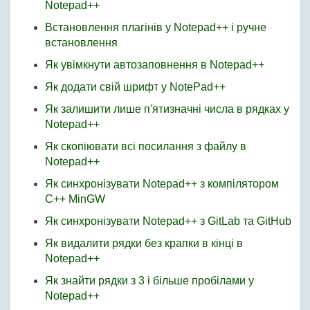
Notepad++
Встановлення плагінів у Notepad++ і ручне
встановлення
Як увімкнути автозаповнення в Notepad++
Як додати свій шрифт у NotePad++
Як залишити лише п'ятизначні числа в рядках у
Notepad++
Як скопіювати всі посилання з файлу в
Notepad++
Як синхронізувати Notepad++ з компілятором
C++ MinGW
Як синхронізувати Notepad++ з GitLab та GitHub
Як видалити рядки без крапки в кінці в
Notepad++
Як знайти рядки з 3 і більше пробілами у
Notepad++