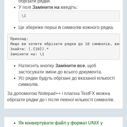
обрізати рядки.
У полі
Замінити на
введіть:
\1
Це збереже перші
n
символів кожного рядка.
Приклад:

Якщо ви хочете обрізати рядки до 10 символів, викори
Знайти: (.{10}).*

Замінити на: \1
Натисніть кнопку
Замінити все
, щоб
застосувати зміни до всього документа.
Усі рядки будуть обрізані до вказаної кількості
символів.
За допомогою Notepad++ і плагіна TextFX можна
обрізати рядки до і після певної кількості символів.
Як конвертувати файл у формат UNIX у