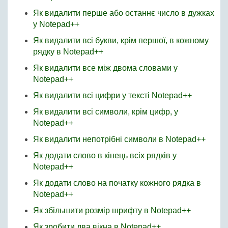
Як видалити перше або останнє число в дужках
у Notepad++
Як видалити всі букви, крім першої, в кожному
рядку в Notepad++
Як видалити все між двома словами у
Notepad++
Як видалити всі цифри у тексті Notepad++
Як видалити всі символи, крім цифр, у
Notepad++
Як видалити непотрібні символи в Notepad++
Як додати слово в кінець всіх рядків у
Notepad++
Як додати слово на початку кожного рядка в
Notepad++
Як збільшити розмір шрифту в Notepad++
Як зробити два вікна в Notepad++