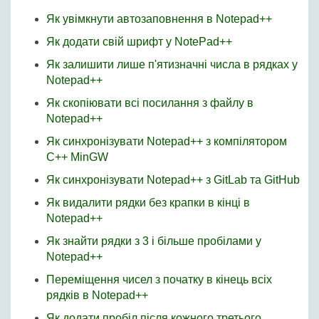
Як увімкнути автозаповнення в Notepad++
Як додати свій шрифт у NotePad++
Як залишити лише п'ятизначні числа в рядках у
Notepad++
Як скопіювати всі посилання з файлу в
Notepad++
Як синхронізувати Notepad++ з компілятором
C++ MinGW
Як синхронізувати Notepad++ з GitLab та GitHub
Як видалити рядки без крапки в кінці в
Notepad++
Як знайти рядки з 3 і більше пробілами у
Notepad++
Переміщення чисел з початку в кінець всіх
рядків в Notepad++
Як додати пробіл після кожного третього