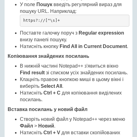
У поле
Пошук
введіть регулярний вираз для
пошуку URL. Наприклад:
https?://[^\s]+
Поставте галочку поруч з
Regular expression
внизу панелі пошуку.
Натисніть кнопку
Find All in Current Document
.
Копіювання знайдених посилань
В нижній частині Notepad++ з'явиться вікно
Find result
зі списком усіх знайдених посилань.
Клацніть правою кнопкою миші в цьому вікні і
виберіть
Select All
.
Натисніть
Ctrl + C
для копіювання виділених
посилань.
Вставка посилань у новий файл
Створіть новий файл у Notepad++ через меню
Файл
>
Новий
.
Натисніть
Ctrl + V
для вставки скопійованих