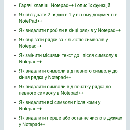
Гарячі клавіші Notepad++ і опис їх функцій
Як об'єднати 2 рядки в 1 у всьому документі в
NotePad++
Як видалити пробіли в кінці рядків у Notepad++
Як обрізати рядки за кількістю символів у
Notepad++
Як змінити місцями текст до і після символу в
Notepad++
Як видалити символи від певного символу до
кінця рядка у Notepad++
Як видалити символи від початку рядка до
певного символу в Notepad++
Як видалити всі символи після коми у
Notepad++
Як видалити перше або останнє число в дужках
у Notepad++