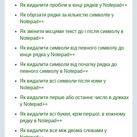
Як видалити пробіли в кінці рядків у Notepad++
Як обрізати рядки за кількістю символів у
Notepad++
Як змінити місцями текст до і після символу в
Notepad++
Як видалити символи від певного символу до
кінця рядка у Notepad++
Як видалити символи від початку рядка до
певного символу в Notepad++
Як видалити всі символи після коми у
Notepad++
Як видалити перше або останнє число в дужках
у Notepad++
Як видалити всі букви, крім першої, в кожному
рядку в Notepad++
Як видалити все між двома словами у