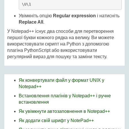
\U\1
Увімкніть опцію
Regular expression
і натисніть
Replace All
.
У Notepad++ існує два способи для перетворення
першої букви кожного рядка на велику. Ви можете
використовувати скрипт на Python з допомогою
плагіна PythonScript або використовувати
регулярний вираз для пошуку та заміни тексту.
Як конвертувати файл у формат UNIX у
Notepad++
Встановлення плагінів у Notepad++ і ручне
встановлення
Як увімкнути автозаповнення в Notepad++
Як додати свій шрифт у NotePad++