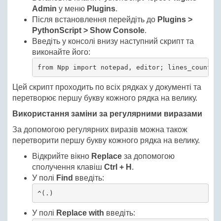
Admin
у меню
Plugins
.
Після встановлення перейдіть до
Plugins >
PythonScript > Show Console
.
Введіть у консолі внизу наступний скрипт та
виконайте його:
Цей скрипт проходить по всіх рядках у документі та
перетворює першу букву кожного рядка на велику.
Використання заміни за регулярними виразами
За допомогою регулярних виразів можна також
перетворити першу букву кожного рядка на велику.
Відкрийте вікно
Replace
за допомогою
сполучення клавіш
Ctrl + H
.
У полі
Find
введіть:
^(.)
У полі
Replace with
введіть: