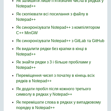
Як залишити лише п'ятизначні числа в рядках у
Notepad++
Як скопіювати всі посилання з файлу в
Notepad++
Як синхронізувати Notepad++ з компілятором
C++ MinGW
Як синхронізувати Notepad++ з GitLab та GitHub
Як видалити рядки без крапки в кінці в
Notepad++
Як знайти рядки з 3 і більше пробілами у
Notepad++
Переміщення чисел з початку в кінець всіх
рядків в Notepad++
Як додати пробіл після кожного третього
символу в рядках у Notepad++
Як перемішати слова в рядках у випадковому
порядку в Notepad++