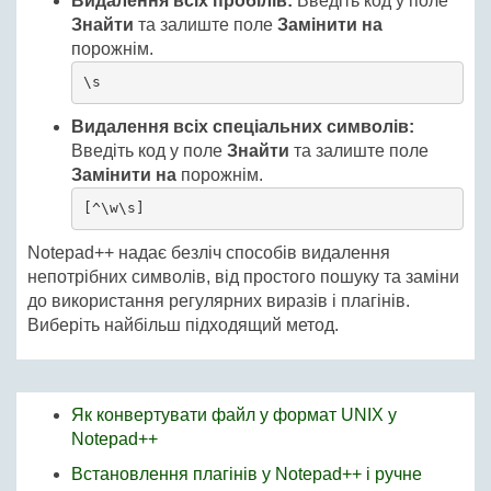
Видалення всіх пробілів:
Введіть код у поле
Знайти
та залиште поле
Замінити на
порожнім.
\s
Видалення всіх спеціальних символів:
Введіть код у поле
Знайти
та залиште поле
Замінити на
порожнім.
[^\w\s]
Notepad++ надає безліч способів видалення
непотрібних символів, від простого пошуку та заміни
до використання регулярних виразів і плагінів.
Виберіть найбільш підходящий метод.
Як конвертувати файл у формат UNIX у
Notepad++
Встановлення плагінів у Notepad++ і ручне