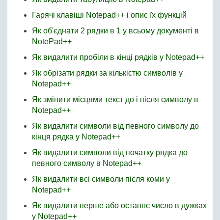
Гарячі клавіші Notepad++ і опис їх функцій
Як об'єднати 2 рядки в 1 у всьому документі в
NotePad++
Як видалити пробіли в кінці рядків у Notepad++
Як обрізати рядки за кількістю символів у
Notepad++
Як змінити місцями текст до і після символу в
Notepad++
Як видалити символи від певного символу до
кінця рядка у Notepad++
Як видалити символи від початку рядка до
певного символу в Notepad++
Як видалити всі символи після коми у
Notepad++
Як видалити перше або останнє число в дужках
у Notepad++