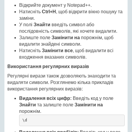
Відкрийте документ у Notepad++.
Натисніть
Ctrl+H
, щоб відкрити вікно пошуку та
заміни.
У полі
Знайти
введіть символ або
послідовність символів, які хочете видалити.
Залиште поле
Замінити на
порожнім, щоб
видалити знайдені символи.
Натисніть
Замінити все
, щоб видалити всі
входження вказаних символів.
Використання регулярних виразів
Регулярні вирази також дозволяють знаходити та
видаляти символи. Розглянемо кілька прикладів
використання регулярних виразів:
Видалення всіх цифр:
Введіть код у поле
Знайти
та залиште поле
Замінити на
порожнім.
\d