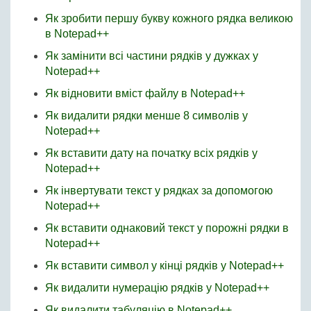
Як зробити першу букву кожного рядка великою
в Notepad++
Як замінити всі частини рядків у дужках у
Notepad++
Як відновити вміст файлу в Notepad++
Як видалити рядки менше 8 символів у
Notepad++
Як вставити дату на початку всіх рядків у
Notepad++
Як інвертувати текст у рядках за допомогою
Notepad++
Як вставити однаковий текст у порожні рядки в
Notepad++
Як вставити символ у кінці рядків у Notepad++
Як видалити нумерацію рядків у Notepad++
Як видалити табуляцію в Notepad++