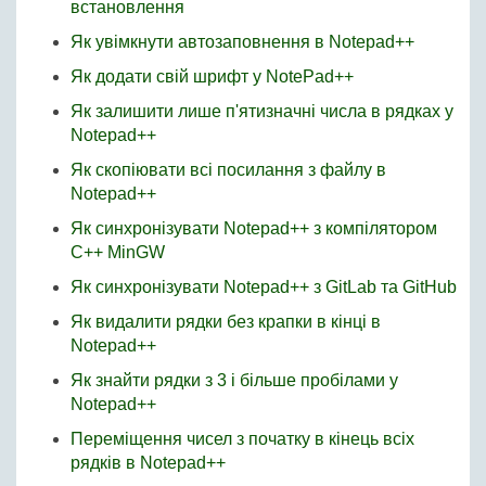
встановлення
Як увімкнути автозаповнення в Notepad++
Як додати свій шрифт у NotePad++
Як залишити лише п'ятизначні числа в рядках у
Notepad++
Як скопіювати всі посилання з файлу в
Notepad++
Як синхронізувати Notepad++ з компілятором
C++ MinGW
Як синхронізувати Notepad++ з GitLab та GitHub
Як видалити рядки без крапки в кінці в
Notepad++
Як знайти рядки з 3 і більше пробілами у
Notepad++
Переміщення чисел з початку в кінець всіх
рядків в Notepad++