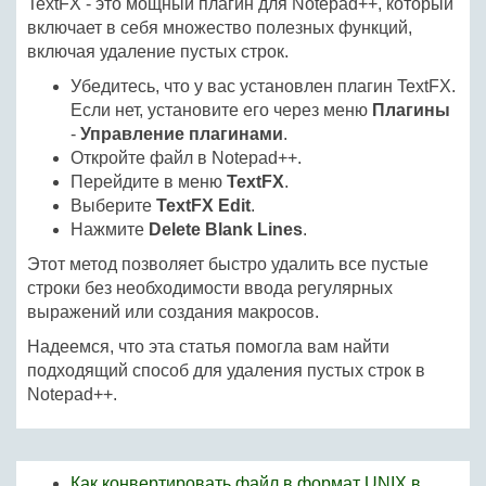
TextFX - это мощный плагин для Notepad++, который
включает в себя множество полезных функций,
включая удаление пустых строк.
Убедитесь, что у вас установлен плагин TextFX.
Если нет, установите его через меню
Плагины
-
Управление плагинами
.
Откройте файл в Notepad++.
Перейдите в меню
TextFX
.
Выберите
TextFX Edit
.
Нажмите
Delete Blank Lines
.
Этот метод позволяет быстро удалить все пустые
строки без необходимости ввода регулярных
выражений или создания макросов.
Надеемся, что эта статья помогла вам найти
подходящий способ для удаления пустых строк в
Notepad++.
Как конвертировать файл в формат UNIX в