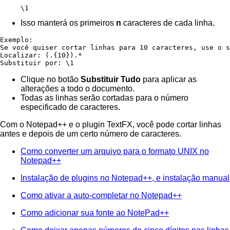
\1
Isso manterá os primeiros
n
caracteres de cada linha.
Exemplo:

Se você quiser cortar linhas para 10 caracteres, use o s
Localizar: (.{10}).*

Substituir por: \1
Clique no botão
Substituir Tudo
para aplicar as
alterações a todo o documento.
Todas as linhas serão cortadas para o número
especificado de caracteres.
Com o Notepad++ e o plugin TextFX, você pode cortar linhas
antes e depois de um certo número de caracteres.
Como converter um arquivo para o formato UNIX no
Notepad++
Instalação de plugins no Notepad++, e instalação manual
Como ativar a auto-completar no Notepad++
Como adicionar sua fonte ao NotePad++