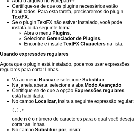
Abra o arquivo no Notepad++.
Certifique-se de que os plugins necessários estão
habilitados. Para esta tarefa, precisaremos do plugin
TextFX
.
Se o plugin TextFX não estiver instalado, você pode
instalá-lo da seguinte forma:
Abra o menu
Plugins
.
Selecione
Gerenciador de Plugins
.
Encontre e instale
TextFX Characters
na lista.
Usando expressões regulares
Agora que o plugin está instalado, podemos usar expressões
regulares para cortar linhas.
Vá ao menu
Buscar
e selecione
Substituir
.
Na janela aberta, selecione a aba
Modo Avançado
.
Certifique-se de que a opção
Expressões regulares
está habilitada.
No campo
Localizar
, insira a seguinte expressão regular:
(.).*
onde
n
é o número de caracteres para o qual você deseja
cortar as linhas.
No campo
Substituir por
, insira: