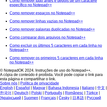
Como remover tudo antes e depois de um caractere
específico no Notepad++
Como remover espaços no Notepad++
Como remover linhas vazias no Notepad++
Como remover palavras duplicadas no Notepad++
Como comparar dois arquivos no Notepad++
Como excluir os últimos 5 caracteres em cada linha no
Notepad++
Como remover os primeiros 5 caracteres em cada linha
no Notepad++
© NotepadOK 2024. Instruções de uso do Notepad++.
A cópia de conteúdo é proibida. Você pode copiar o link para
esta página e compartilhar o link.
Sobre nós
|
Política de privacidade
English
|
Español
|
Magyar
|
Bahasa Indonesia
|
Italiano
|
中文
|
한국어
|
Deutsch
|
Polski
|
Português
|
Românesc
|
Türkçe
|
Український
|
Suomen
|
Français
|
Česky
|
日本語
|
Русский