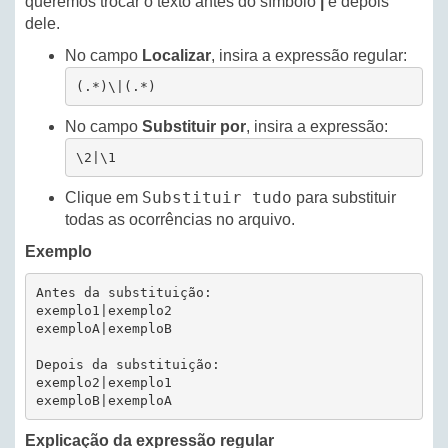
queremos trocar o texto antes do símbolo
|
e depois
dele.
No campo
Localizar
, insira a expressão regular:
(.*)\|(.*)
No campo
Substituir por
, insira a expressão:
\2|\1
Substituir tudo
Clique em
para substituir
todas as ocorrências no arquivo.
Exemplo
Antes da substituição:

exemplo1|exemplo2

exemploA|exemploB

Depois da substituição:

exemplo2|exemplo1

exemploB|exemploA
Explicação da expressão regular