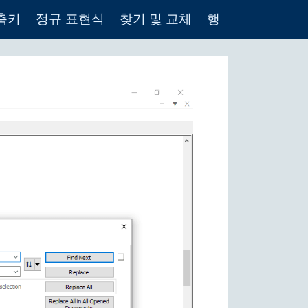
축키
정규 표현식
찾기 및 교체
행