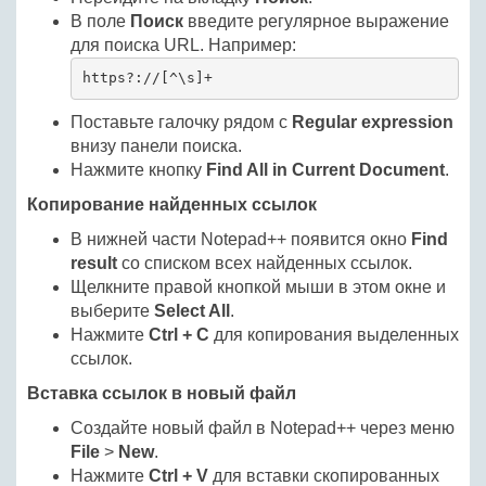
В поле
Поиск
введите регулярное выражение
для поиска URL. Например:
https?://[^\s]+
Поставьте галочку рядом с
Regular expression
внизу панели поиска.
Нажмите кнопку
Find All in Current Document
.
Копирование найденных ссылок
В нижней части Notepad++ появится окно
Find
result
со списком всех найденных ссылок.
Щелкните правой кнопкой мыши в этом окне и
выберите
Select All
.
Нажмите
Ctrl + C
для копирования выделенных
ссылок.
Вставка ссылок в новый файл
Создайте новый файл в Notepad++ через меню
File
>
New
.
Нажмите
Ctrl + V
для вставки скопированных