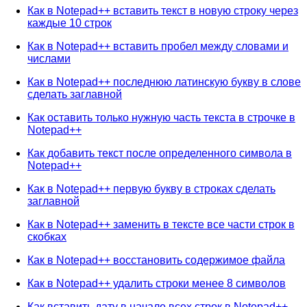
Как в Notepad++ вставить текст в новую строку через
каждые 10 строк
Как в Notepad++ вставить пробел между словами и
числами
Как в Notepad++ последнюю латинскую букву в слове
сделать заглавной
Как оставить только нужную часть текста в строчке в
Notepad++
Как добавить текст после определенного символа в
Notepad++
Как в Notepad++ первую букву в строках сделать
заглавной
Как в Notepad++ заменить в тексте все части строк в
скобках
Как в Notepad++ восстановить содержимое файла
Как в Notepad++ удалить строки менее 8 символов
Как вставить дату в начале всех строк в Notepad++