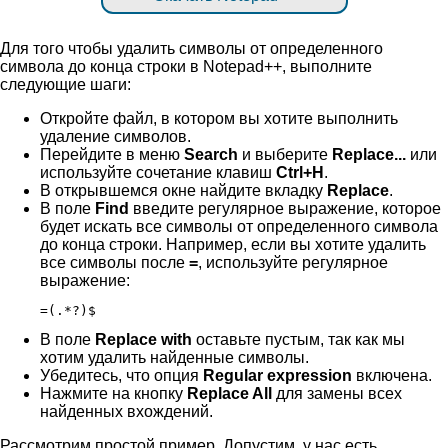
Для того чтобы удалить символы от определенного
символа до конца строки в Notepad++, выполните
следующие шаги:
Откройте файл, в котором вы хотите выполнить
удаление символов.
Перейдите в меню
Search
и выберите
Replace...
или
используйте сочетание клавиш
Ctrl+H
.
В открывшемся окне найдите вкладку
Replace
.
В поле
Find
введите регулярное выражение, которое
будет искать все символы от определенного символа
до конца строки. Например, если вы хотите удалить
все символы после
=
, используйте регулярное
выражение:
=(.*?)$
В поле
Replace with
оставьте пустым, так как мы
хотим удалить найденные символы.
Убедитесь, что опция
Regular expression
включена.
Нажмите на кнопку
Replace All
для замены всех
найденных вхождений.
Рассмотрим простой пример. Допустим, у нас есть