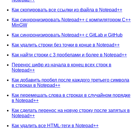
Как скопировать все ссылки из файла в Notepad++
Как синхронизировать Notepad++ с компилятором C++
MinGW
Как синхронизировать Notepad++ с GitLab и GitHub
Как удалить строки без точки в конце в Notepad++
Как найти строки с 3 пробелами и более в Notepad++
Перенос цифр из начала в конец всех строк в
Notepad++
Как добавить пробел после каждого третьего символа
в строках в Notepad++
Как перемешать слова в строках в случайном порядке
в Notepad++
Как сделать перенос на новую строку после запятых в
Notepad++
Как удалить все HTML-теги в Notepad++