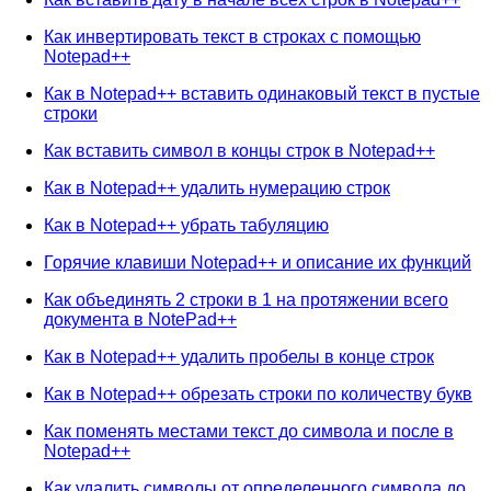
Как инвертировать текст в строках с помощью
Notepad++
Как в Notepad++ вставить одинаковый текст в пустые
строки
Как вставить символ в концы строк в Notepad++
Как в Notepad++ удалить нумерацию строк
Как в Notepad++ убрать табуляцию
Горячие клавиши Notepad++ и описание их функций
Как объединять 2 строки в 1 на протяжении всего
документа в NotePad++
Как в Notepad++ удалить пробелы в конце строк
Как в Notepad++ обрезать строки по количеству букв
Как поменять местами текст до символа и после в
Notepad++
Как удалить символы от определенного символа до