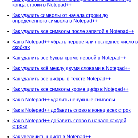
конца строки в Notepad++
Как удалить символы от начала строки до
определенного символа в Notepad++
Как удалить все символы после запятой в Notepad++
Как в Notepad++ убрать первое или последнее число в
скобках
Как удалить все буквы кроме первой в Notepad++
Как удалить всё между двумя словами в Notepad++
Как удалить все цифры в тексте Notepad++
Как удалить все символы кроме цифр в Notepad++
Как в Notepad++ удалить ненужные символы
Как в Notepad++ добавить слово в конец всех строк
Как в Notepad++ добавить слово в начало каждой
строки
Как увеличить шрифт в Notepad++