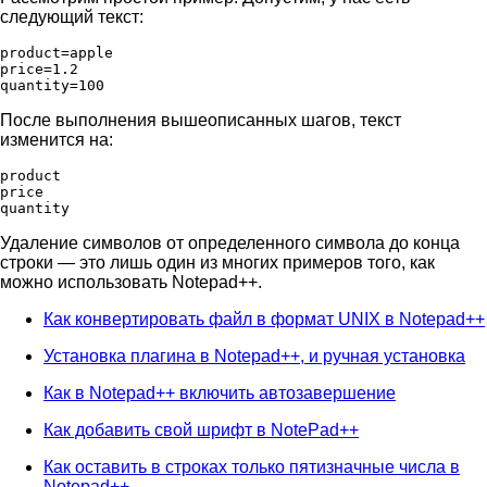
следующий текст:
product=apple

price=1.2

quantity=100
После выполнения вышеописанных шагов, текст
изменится на:
product

price

quantity
Удаление символов от определенного символа до конца
строки — это лишь один из многих примеров того, как
можно использовать Notepad++.
Как конвертировать файл в формат UNIX в Notepad++
Установка плагина в Notepad++, и ручная установка
Как в Notepad++ включить автозавершение
Как добавить свой шрифт в NotePad++
Как оставить в строках только пятизначные числа в
Notepad++