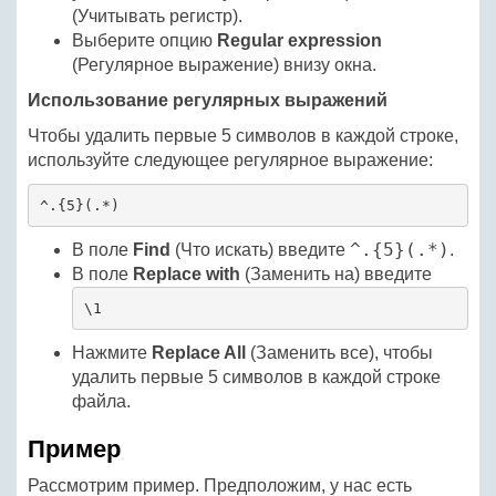
(Учитывать регистр).
Выберите опцию
Regular expression
(Регулярное выражение) внизу окна.
Использование регулярных выражений
Чтобы удалить первые 5 символов в каждой строке,
используйте следующее регулярное выражение:
^.{5}(.*)
^.{5}(.*)
В поле
Find
(Что искать) введите
.
В поле
Replace with
(Заменить на) введите
\1
Нажмите
Replace All
(Заменить все), чтобы
удалить первые 5 символов в каждой строке
файла.
Пример
Рассмотрим пример. Предположим, у нас есть