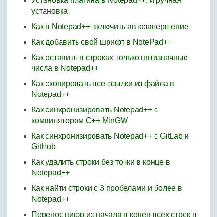
Установка плагина в Notepad++, и ручная
установка
Как в Notepad++ включить автозавершение
Как добавить свой шрифт в NotePad++
Как оставить в строках только пятизначные
числа в Notepad++
Как скопировать все ссылки из файла в
Notepad++
Как синхронизировать Notepad++ с
компилятором C++ MinGW
Как синхронизировать Notepad++ с GitLab и
GitHub
Как удалить строки без точки в конце в
Notepad++
Как найти строки с 3 пробелами и более в
Notepad++
Перенос цифр из начала в конец всех строк в