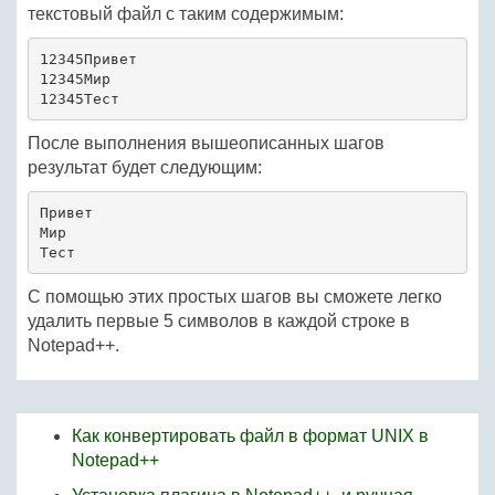
текстовый файл с таким содержимым:
12345Привет

12345Мир

12345Тест
После выполнения вышеописанных шагов
результат будет следующим:
Привет

Мир

Тест
С помощью этих простых шагов вы сможете легко
удалить первые 5 символов в каждой строке в
Notepad++.
Как конвертировать файл в формат UNIX в
Notepad++