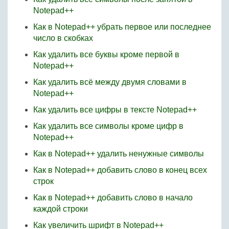
Notepad++
Как в Notepad++ убрать первое или последнее
число в скобках
Как удалить все буквы кроме первой в
Notepad++
Как удалить всё между двумя словами в
Notepad++
Как удалить все цифры в тексте Notepad++
Как удалить все символы кроме цифр в
Notepad++
Как в Notepad++ удалить ненужные символы
Как в Notepad++ добавить слово в конец всех
строк
Как в Notepad++ добавить слово в начало
каждой строки
Как увеличить шрифт в Notepad++