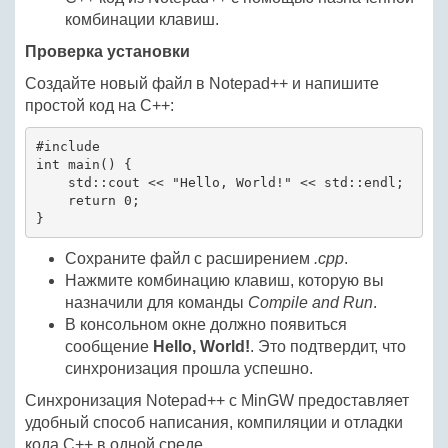
комбинации клавиш.
Проверка установки
Создайте новый файл в Notepad++ и напишите
простой код на C++:
#include 
int main() {

    std::cout << "Hello, World!" << std::endl;

    return 0;

Сохраните файл с расширением
.cpp
.
Нажмите комбинацию клавиш, которую вы
назначили для команды
Compile and Run
.
В консольном окне должно появиться
сообщение
Hello, World!
. Это подтвердит, что
синхронизация прошла успешно.
Синхронизация Notepad++ с MinGW предоставляет
удобный способ написания, компиляции и отладки
кода C++ в одной среде.