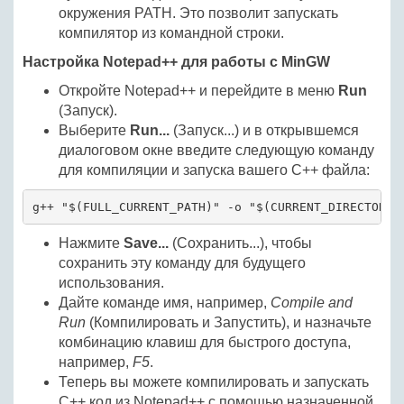
окружения PATH. Это позволит запускать
компилятор из командной строки.
Настройка Notepad++ для работы с MinGW
Откройте Notepad++ и перейдите в меню
Run
(Запуск).
Выберите
Run...
(Запуск...) и в открывшемся
диалоговом окне введите следующую команду
для компиляции и запуска вашего C++ файла:
g++ "$(FULL_CURRENT_PATH)" -o "$(CURRENT_DIRECTORY)
Нажмите
Save...
(Сохранить...), чтобы
сохранить эту команду для будущего
использования.
Дайте команде имя, например,
Compile and
Run
(Компилировать и Запустить), и назначьте
комбинацию клавиш для быстрого доступа,
например,
F5
.
Теперь вы можете компилировать и запускать
C++ код из Notepad++ с помощью назначенной