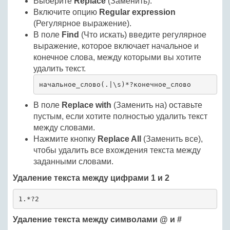
Выберите
Replace
(Заменить).
Включите опцию
Regular expression
(Регулярное выражение).
В поле
Find
(Что искать) введите регулярное
выражение, которое включает начальное и
конечное слова, между которыми вы хотите
удалить текст.
начальное_слово(.|\s)*?конечное_слово
В поле
Replace with
(Заменить на) оставьте
пустым, если хотите полностью удалить текст
между словами.
Нажмите кнопку
Replace All
(Заменить все),
чтобы удалить все вхождения текста между
заданными словами.
Удаление текста между цифрами 1 и 2
1.*?2
Удаление текста между символами @ и #