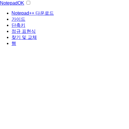
NotepadOK
Notepad++ 다운로드
가이드
단축키
정규 표현식
찾기 및 교체
행