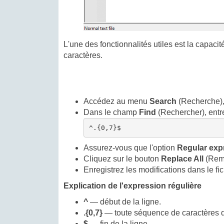
L'une des fonctionnalités utiles est la capac
caractères.
Accédez au menu
Search
(Recherche),
Dans le champ
Find
(Rechercher), entre
^.{0,7}$
Assurez-vous que l'option
Regular exp
Cliquez sur le bouton
Replace All
(Remp
Enregistrez les modifications dans le fic
Explication de l'expression régulière
^
— début de la ligne.
.{0,7}
— toute séquence de caractères de
$
— fin de la ligne.