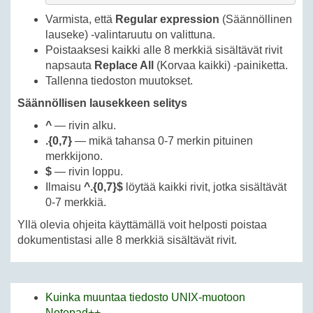
Varmista, että
Regular expression
(Säännöllinen
lauseke) -valintaruutu on valittuna.
Poistaaksesi kaikki alle 8 merkkiä sisältävät rivit
napsauta
Replace All
(Korvaa kaikki) -painiketta.
Tallenna tiedoston muutokset.
Säännöllisen lausekkeen selitys
^
— rivin alku.
.{0,7}
— mikä tahansa 0-7 merkin pituinen
merkkijono.
$
— rivin loppu.
Ilmaisu
^.{0,7}$
löytää kaikki rivit, jotka sisältävät
0-7 merkkiä.
Yllä olevia ohjeita käyttämällä voit helposti poistaa
dokumentistasi alle 8 merkkiä sisältävät rivit.
Kuinka muuntaa tiedosto UNIX-muotoon
Notepad++