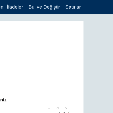
li İfadeler
Bul ve Değiştir
Satırlar
iniz