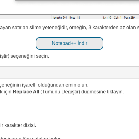
ymayan satırları silme yeteneğidir, örneğin, 8 karakterden az olan sa
Notepad++ İndir
ştir) seçeneğini seçin.
çeneğinin işaretli olduğundan emin olun.
k için
Replace All
(Tümünü Değiştir) düğmesine tıklayın.
 karakter dizisi.
ter içeren tüm satırları bulur.