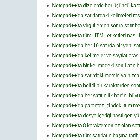
Notepad++'ta dizelerde her üçüncü kara
Notepad++'da satırlardaki kelimeleri rastg
Notepad++'ta virgüllerden sonra satır ba
Notepad++'ta tüm HTML etiketleri nasıl ka
Notepad++'da her 10 satırda bir yeni sa
Notepad++'da kelimeler ve sayılar arası
Notepad++'ta bir kelimedeki son Latin ha
Notepad++'da satırdaki metnin yalnızca g
Notepad++'ta belirli bir karakterden so
Notepad++'da her satırın ilk harfini bü
Notepad++'da parantez içindeki tüm metin
Notepad++'ta dosya içeriği nasıl geri yü
Notepad++'ta 8 karakterden az olan satırl
Notepad++'ta tüm satırların başına tari