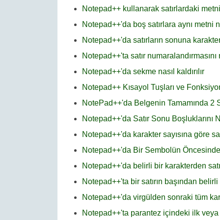
Notepad++ kullanarak satırlardaki metni
Notepad++'da boş satırlara aynı metni na
Notepad++'da satırların sonuna karakter
Notepad++'ta satır numaralandırmasını na
Notepad++'da sekme nasıl kaldırılır
Notepad++ Kısayol Tuşları ve Fonksiyon
NotePad++'da Belgenin Tamamında 2 Satır
Notepad++'da Satır Sonu Boşluklarını Nas
Notepad++'da karakter sayısına göre satır
Notepad++'da Bir Sembolün Öncesindeki
Notepad++'da belirli bir karakterden satı
Notepad++'ta bir satırın başından belirli 
Notepad++'da virgülden sonraki tüm karak
Notepad++'ta parantez içindeki ilk veya s