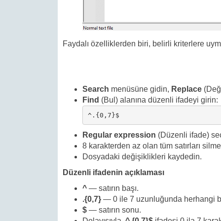
Faydalı özelliklerden biri, belirli kriterlere u
Search
menüsüne gidin,
Replace
(Deği
Find
(Bul) alanına düzenli ifadeyi girin:
^.{0,7}$
Regular expression
(Düzenli ifade) se
8 karakterden az olan tüm satırları silme
Dosyadaki değişiklikleri kaydedin.
Düzenli ifadenin açıklaması
^
— satırın başı.
.{0,7}
— 0 ile 7 uzunluğunda herhangi bir
$
— satırın sonu.
Dolayısıyla,
^.{0,7}$
ifadesi 0 ila 7 karak