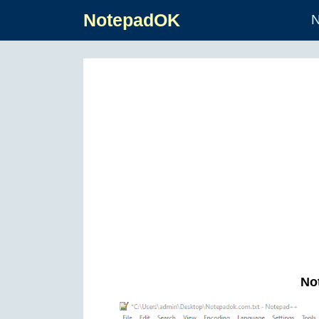
NotepadOK
N
Not