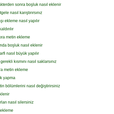
kterden sonra boşluk nasıl eklenir
ele nasıl karıştırırsınız
şı ekleme nasıl yapılır
ldırılır
tıra metin ekleme
nda boşluk nasıl eklenir
rfi nasıl büyük yapılır
erekli kısmını nasıl saklarsınız
nra metin ekleme
yük yapma
 bölümlerini nasıl değiştirirsiniz
klenir
arı nasıl silersiniz
h ekleme