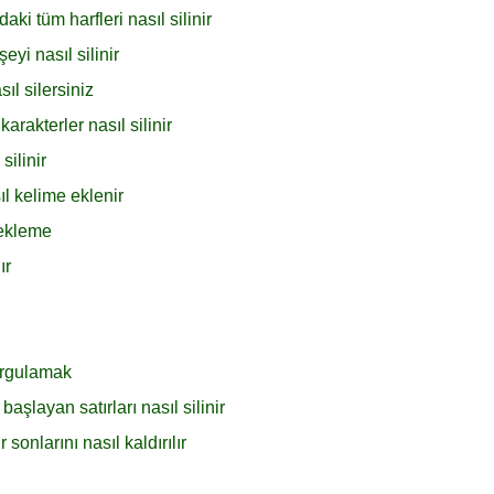
aki tüm harfleri nasıl silinir
yi nasıl silinir
l silersiniz
rakterler nasıl silinir
silinir
l kelime eklenir
 ekleme
ır
urgulamak
şlayan satırları nasıl silinir
sonlarını nasıl kaldırılır