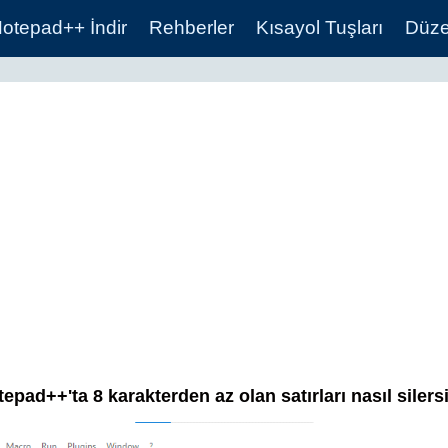
otepad++ İndir
Rehberler
Kısayol Tuşları
Düzen
epad++'ta 8 karakterden az olan satırları nasıl silers