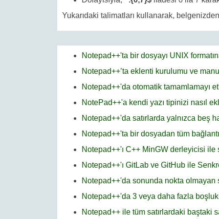
Yukarıdaki talimatları kullanarak, belgenizden 
Notepad++'ta bir dosyayı UNIX formatın
Notepad++’ta eklenti kurulumu ve manu
Notepad++'da otomatik tamamlamayı et
NotePad++'a kendi yazı tipinizi nasıl ekl
Notepad++'da satırlarda yalnızca beş han
Notepad++'ta bir dosyadan tüm bağlantıl
Notepad++'ı C++ MinGW derleyicisi ile
Notepad++'ı GitLab ve GitHub ile Senk
Notepad++'da sonunda nokta olmayan satı
Notepad++'da 3 veya daha fazla boşluk i
Notepad++ ile tüm satırlardaki baştaki s