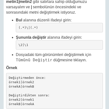
metin1|metin2
gibi satırlara sahip olduğumuzu
varsayalım ve
|
sembolünün öncesindeki ve
sonrasındaki metni değiştirmek istiyoruz.
Bul
alanına düzenli ifadeyi girin:
(.*)\|(.*)
Şununla değiştir
alanına ifadeyi girin:
\2|\1
Dosyadaki tüm görünümleri değiştirmek için
Tümünü Değiştir
düğmesine tıklayın.
Örnek
Değiştirmeden önce:

örnek1|örnek2

örnekA|örnekB

Değiştirdikten sonra:

örnek2|örnek1

örnekB|örnekA