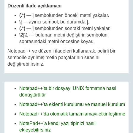
Düzenli ifade açıklaması
(.*)
—
|
sembolünden önceki metni yakalar.
\|
— ayırıcı sembol, bu durumda
|
.
(.*)
—
|
sembolünden sonraki metni yakalar.
\2|\1
— bulunan metni değiştirir, sembolün
sonrasındaki metni öncesine koyar.
Notepad++ ve düzenli ifadeleri kullanarak, belirli bir
sembolle ayrılmış metin parçalarının sırasını
değiştirebilirsiniz.
Notepad++'ta bir dosyayı UNIX formatına nasıl
dönüştürülür
Notepad++’ta eklenti kurulumu ve manuel kurulum
Notepad++'da otomatik tamamlamayı etkinleştirme
NotePad++'a kendi yazı tipinizi nasıl
ekleyebilirsiniz