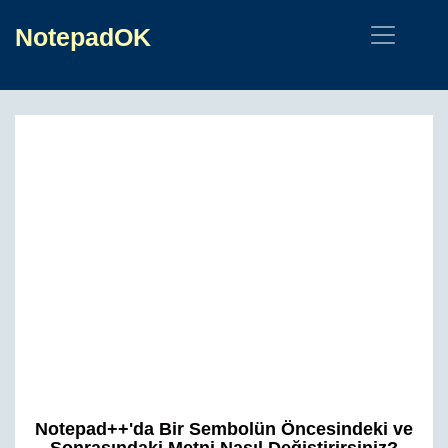
NotepadOK
Notepad++'da Bir Sembolün Öncesindeki ve