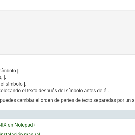
 símbolo
|
.
o,
|
.
del símbolo
|
.
olocando el texto después del símbolo antes de él.
uedes cambiar el orden de partes de texto separadas por un s
UNIX en Notepad++
 instalación manual