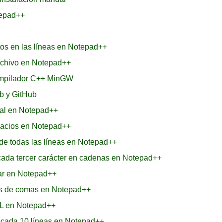
tepad++
tos en las líneas en Notepad++
rchivo en Notepad++
ompilador C++ MinGW
b y GitHub
inal en Notepad++
pacios en Notepad++
l de todas las líneas en Notepad++
ada tercer carácter en cadenas en Notepad++
zar en Notepad++
ués de comas en Notepad++
ML en Notepad++
a cada 10 líneas en Notepad++