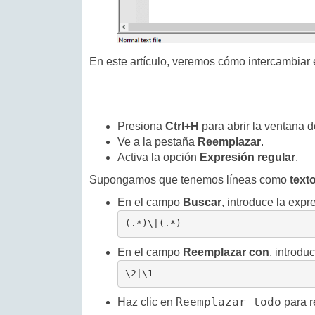
En este artículo, veremos cómo intercambiar 
Presiona
Ctrl+H
para abrir la ventana 
Ve a la pestaña
Reemplazar
.
Activa la opción
Expresión regular
.
Supongamos que tenemos líneas como
text
En el campo
Buscar
, introduce la expr
(.*)\|(.*)
En el campo
Reemplazar con
, introdu
\2|\1
Reemplazar todo
Haz clic en
para r