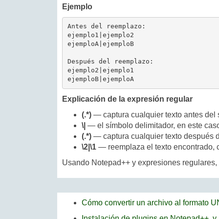
Ejemplo
Antes del reemplazo:

ejemplo1|ejemplo2

ejemploA|ejemploB

Después del reemplazo:

ejemplo2|ejemplo1

ejemploB|ejemploA
Explicación de la expresión regular
(.*)
— captura cualquier texto antes del
\|
— el símbolo delimitador, en este cas
(.*)
— captura cualquier texto después 
\2|\1
— reemplaza el texto encontrado, c
Usando Notepad++ y expresiones regulares, p
Cómo convertir un archivo al formato 
Instalación de plugins en Notepad++, y