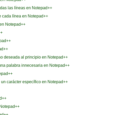
odas las líneas en Notepad++
de cada línea en Notepad++
 en Notepad++
++
epad++
pad++
no deseada al principio en Notepad++
 una palabra innecesaria en Notepad++
tepad++
 un carácter específico en Notepad++
ad++
 Notepad++
ad++