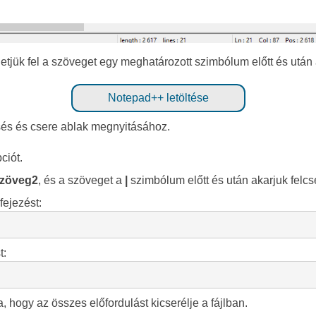
tjük fel a szöveget egy meghatározott szimbólum előtt és utá
Notepad++ letöltése
sés és csere ablak megnyitásához.
ciót.
szöveg2
, és a szöveget a
|
szimbólum előtt és után akarjuk felcse
fejezést:
t:
 hogy az összes előfordulást kicserélje a fájlban.