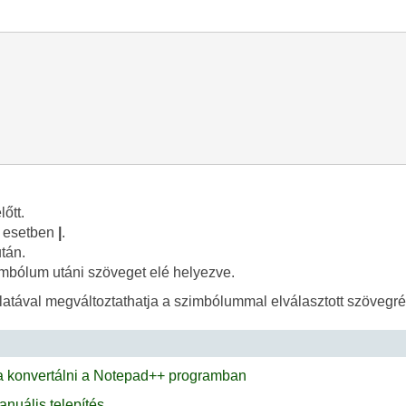
őtt.
z esetben
|
.
tán.
zimbólum utáni szöveget elé helyezve.
atával megváltoztathatja a szimbólummal elválasztott szövegré
a konvertálni a Notepad++ programban
nuális telepítés