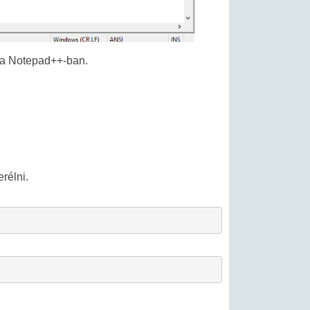
n a Notepad++-ban.
rélni.