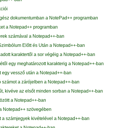
ciói
z egész dokumentumban a NotePad++ programban
öket a Notepad++ programban
terek számával a Notepad++-ban
Szimbólum Előtt és Után a Notepad++-ban
 adott karaktertől a sor végéig a Notepad++-ban
ejétől egy meghatározott karakterig a Notepad++-ban
rt egy vessző után a Notepad++-ban
só számot a zárójelben a Notepad++-ban
tűt, kivéve az elsőt minden sorban a Notepad++-ban
között a Notepad++-ban
t a Notepad++ szövegében
rt a számjegyek kivételével a Notepad++-ban
araktereket a Notepad++-ban