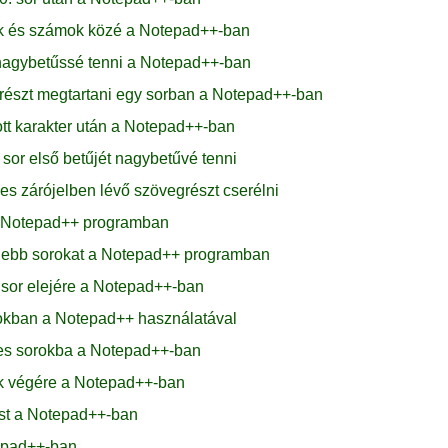
ak és számok közé a Notepad++-ban
t nagybetűssé tenni a Notepad++-ban
részt megtartani egy sorban a Notepad++-ban
t karakter után a Notepad++-ban
or első betűjét nagybetűvé tenni
s zárójelben lévő szövegrészt cserélni
a a Notepad++ programban
videbb sorokat a Notepad++ programban
sor elejére a Notepad++-ban
rokban a Notepad++ használatával
es sorokba a Notepad++-ban
ok végére a Notepad++-ban
ást a Notepad++-ban
tepad++-ban