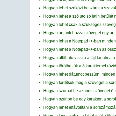
Hogyan lehet szóközt beszúrni a szav
Hogyan lehet a szó utolsó latin betűjé
Hogyan lehet csak a szükséges szöveg
Hogyan adjunk hozzá szöveget egy adot
Hogyan lehet a Notepad++-ban minden s
Hogyan lehet a Notepad++-ban az össze
Hogyan állítható vissza a fájl tartalm
Hogyan törölhetjük a 8 karakternél rö
Hogyan lehet dátumot beszúrni minden 
Hogyan fordítsuk meg a szöveget a so
Hogyan szúrhat be azonos szöveget ür
Hogyan szúrjon be egy karaktert a sor
Hogyan lehet eltávolítani a sorszámoz
Hogyan távolítsuk el a tabulációt a No