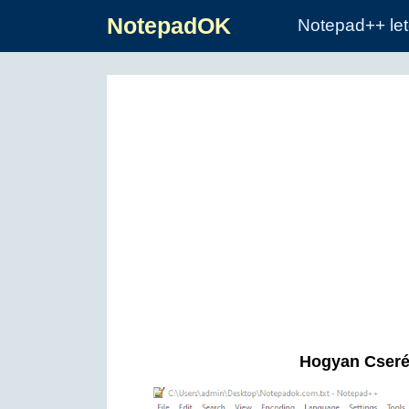
NotepadOK
Notepad++ let
Hogyan Cserél