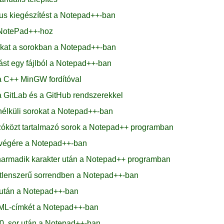
us kiegészítést a Notepad++-ban
 NotePad++-hoz
kat a sorokban a Notepad++-ban
ást egy fájlból a Notepad++-ban
a C++ MinGW fordítóval
a GitLab és a GitHub rendszerekkel
 nélküli sorokat a Notepad++-ban
zóközt tartalmazó sorok a Notepad++ programban
 végére a Notepad++-ban
armadik karakter után a Notepad++ programban
etlenszerű sorrendben a Notepad++-ban
 után a Notepad++-ban
TML-címkét a Notepad++-ban
0. sor után a Notepad++-ban