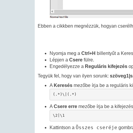
Ebben a cikkben megnézzük, hogyan cserélhe
Nyomja meg a
Ctrl+H
billentyűt a Kere
Lépjen a
Csere
fülre.
Engedélyezze a
Reguláris kifejezés
op
Tegyük fel, hogy van ilyen sorunk:
szöveg1|
A
Keresés
mezőbe írja be a reguláris ki
(.*)\|(.*)
A
Csere erre
mezőbe írja be a kifejezés
\2|\1
Összes cseréje
Kattintson a
gombra,