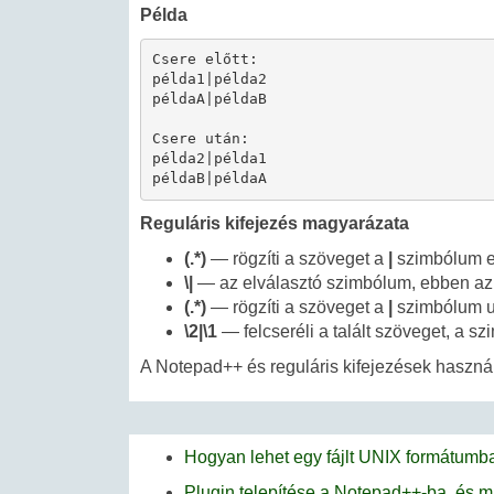
Példa
Csere előtt:

példa1|példa2

példaA|példaB

Csere után:

példa2|példa1

példaB|példaA
Reguláris kifejezés magyarázata
(.*)
— rögzíti a szöveget a
|
szimbólum el
\|
— az elválasztó szimbólum, ebben a
(.*)
— rögzíti a szöveget a
|
szimbólum u
\2|\1
— felcseréli a talált szöveget, a s
A Notepad++ és reguláris kifejezések használ
Hogyan lehet egy fájlt UNIX formátumb
Plugin telepítése a Notepad++-ba, és ma