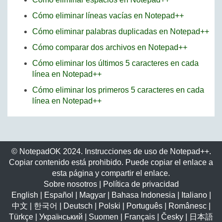
Cómo eliminar líneas vacías en Notepad++
Cómo eliminar palabras duplicadas en Notepad++
Cómo comparar dos archivos en Notepad++
Cómo eliminar los últimos 5 caracteres en cada
línea en Notepad++
Cómo eliminar los primeros 5 caracteres en cada
línea en Notepad++
© NotepadOK 2024. Instrucciones de uso de Notepad++.
Copiar contenido está prohibido. Puede copiar el enlace a
esta página y compartir el enlace.
Sobre nosotros
|
Política de privacidad
English
|
Español
|
Magyar
|
Bahasa Indonesia
|
Italiano
|
中文
|
한국어
|
Deutsch
|
Polski
|
Português
|
Românesc
|
Türkçe
|
Український
|
Suomen
|
Français
|
Česky
|
日本語