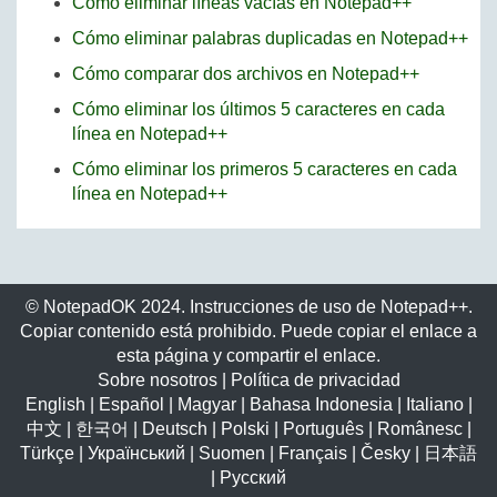
Cómo eliminar líneas vacías en Notepad++
Cómo eliminar palabras duplicadas en Notepad++
Cómo comparar dos archivos en Notepad++
Cómo eliminar los últimos 5 caracteres en cada
línea en Notepad++
Cómo eliminar los primeros 5 caracteres en cada
línea en Notepad++
© NotepadOK 2024. Instrucciones de uso de Notepad++.
Copiar contenido está prohibido. Puede copiar el enlace a
esta página y compartir el enlace.
Sobre nosotros
|
Política de privacidad
English
|
Español
|
Magyar
|
Bahasa Indonesia
|
Italiano
|
中文
|
한국어
|
Deutsch
|
Polski
|
Português
|
Românesc
|
Türkçe
|
Український
|
Suomen
|
Français
|
Česky
|
日本語
|
Русский