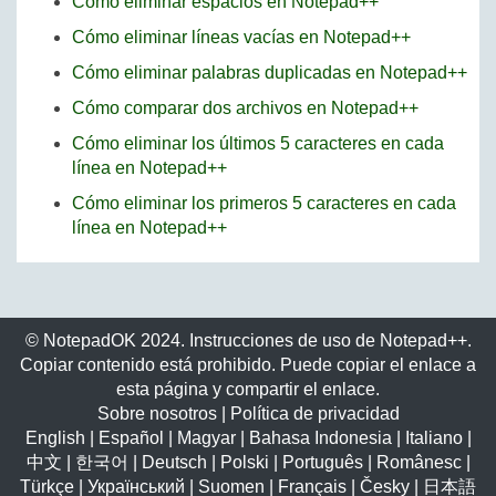
Cómo eliminar espacios en Notepad++
Cómo eliminar líneas vacías en Notepad++
Cómo eliminar palabras duplicadas en Notepad++
Cómo comparar dos archivos en Notepad++
Cómo eliminar los últimos 5 caracteres en cada
línea en Notepad++
Cómo eliminar los primeros 5 caracteres en cada
línea en Notepad++
© NotepadOK 2024. Instrucciones de uso de Notepad++.
Copiar contenido está prohibido. Puede copiar el enlace a
esta página y compartir el enlace.
Sobre nosotros
|
Política de privacidad
English
|
Español
|
Magyar
|
Bahasa Indonesia
|
Italiano
|
中文
|
한국어
|
Deutsch
|
Polski
|
Português
|
Românesc
|
Türkçe
|
Український
|
Suomen
|
Français
|
Česky
|
日本語