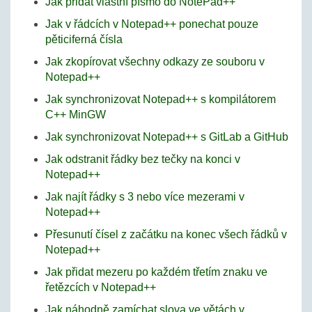
Jak přidat vlastní písmo do NotePad++
Jak v řádcích v Notepad++ ponechat pouze
pěticiferná čísla
Jak zkopírovat všechny odkazy ze souboru v
Notepad++
Jak synchronizovat Notepad++ s kompilátorem
C++ MinGW
Jak synchronizovat Notepad++ s GitLab a GitHub
Jak odstranit řádky bez tečky na konci v
Notepad++
Jak najít řádky s 3 nebo více mezerami v
Notepad++
Přesunutí čísel z začátku na konec všech řádků v
Notepad++
Jak přidat mezeru po každém třetím znaku ve
řetězcích v Notepad++
Jak náhodně zamíchat slova ve větách v