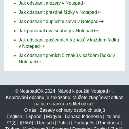
Jak odstranit mezery v Notepad++
Jak odstranit prázdné řádky v Notepad++
Jak odstranit duplicitní slova v Notepad++
Jak porovnat dva soubory v Notepad++
Jak odstranit posledních 5 znaků v každém řádku
v Notepad++
Jak odstranit prvních 5 znaků v každém řádku v
Notepad++
© NotepadOK 2024. Návod k použití Notepad++.
Kopírování obsahu je zakázáno. Můžete zkopírovat odkaz
na tuto stránku a sdílet odkaz.
O nás
|
Zásady ochrany osobních údajů
English
|
Español
|
Magyar
|
Bahasa Indonesia
|
Italiano
|
中文
|
한국어
|
Deutsch
|
Polski
|
Português
|
Românesc
|