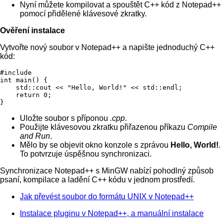
Nyní můžete kompilovat a spouštět C++ kód z Notepad++
pomocí přidělené klávesové zkratky.
Ověření instalace
Vytvořte nový soubor v Notepad++ a napište jednoduchý C++
kód:
#include 
int main() {

    std::cout << "Hello, World!" << std::endl;

    return 0;

Uložte soubor s příponou
.cpp
.
Použijte klávesovou zkratku přiřazenou příkazu
Compile
and Run
.
Mělo by se objevit okno konzole s zprávou
Hello, World!
.
To potvrzuje úspěšnou synchronizaci.
Synchronizace Notepad++ s MinGW nabízí pohodlný způsob
psaní, kompilace a ladění C++ kódu v jednom prostředí.
Jak převést soubor do formátu UNIX v Notepad++
Instalace pluginu v Notepad++, a manuální instalace