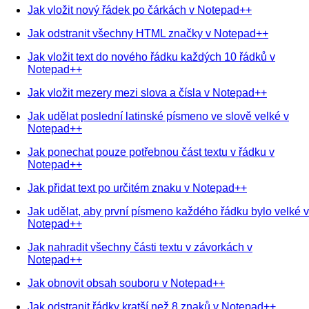
Jak vložit nový řádek po čárkách v Notepad++
Jak odstranit všechny HTML značky v Notepad++
Jak vložit text do nového řádku každých 10 řádků v
Notepad++
Jak vložit mezery mezi slova a čísla v Notepad++
Jak udělat poslední latinské písmeno ve slově velké v
Notepad++
Jak ponechat pouze potřebnou část textu v řádku v
Notepad++
Jak přidat text po určitém znaku v Notepad++
Jak udělat, aby první písmeno každého řádku bylo velké v
Notepad++
Jak nahradit všechny části textu v závorkách v
Notepad++
Jak obnovit obsah souboru v Notepad++
Jak odstranit řádky kratší než 8 znaků v Notepad++