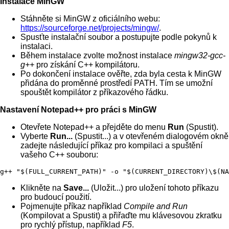
Instalace MinGW
Stáhněte si MinGW z oficiálního webu:
https://sourceforge.net/projects/mingw/
.
Spusťte instalační soubor a postupujte podle pokynů k
instalaci.
Během instalace zvolte možnost instalace
mingw32-gcc-
g++
pro získání C++ kompilátoru.
Po dokončení instalace ověřte, zda byla cesta k MinGW
přidána do proměnné prostředí PATH. Tím se umožní
spouštět kompilátor z příkazového řádku.
Nastavení Notepad++ pro práci s MinGW
Otevřete Notepad++ a přejděte do menu
Run
(Spustit).
Vyberte
Run...
(Spustit...) a v otevřeném dialogovém okně
zadejte následující příkaz pro kompilaci a spuštění
vašeho C++ souboru:
g++ "$(FULL_CURRENT_PATH)" -o "$(CURRENT_DIRECTORY)\$(NA
Klikněte na
Save...
(Uložit...) pro uložení tohoto příkazu
pro budoucí použití.
Pojmenujte příkaz například
Compile and Run
(Kompilovat a Spustit) a přiřaďte mu klávesovou zkratku
pro rychlý přístup, například
F5
.