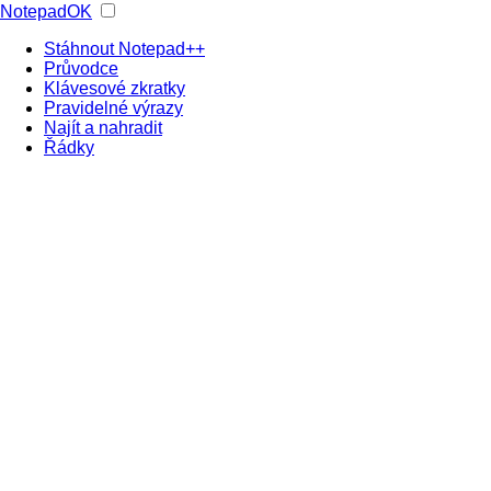
NotepadOK
Stáhnout Notepad++
Průvodce
Klávesové zkratky
Pravidelné výrazy
Najít a nahradit
Řádky