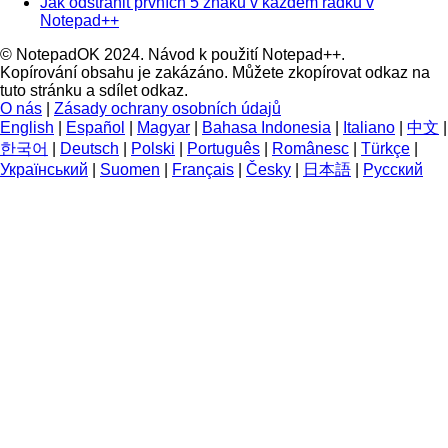
Jak odstranit prvních 5 znaků v každém řádku v
Notepad++
© NotepadOK 2024. Návod k použití Notepad++.
Kopírování obsahu je zakázáno. Můžete zkopírovat odkaz na
tuto stránku a sdílet odkaz.
O nás
|
Zásady ochrany osobních údajů
English
|
Español
|
Magyar
|
Bahasa Indonesia
|
Italiano
|
中文
|
한국어
|
Deutsch
|
Polski
|
Português
|
Românesc
|
Türkçe
|
Український
|
Suomen
|
Français
|
Česky
|
日本語
|
Русский