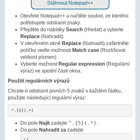
Stáhnout Notepad++
Otevřete Notepad++ a načtěte soubor, ze kterého
potřebujete odstranit znaky.
Přejděte do nabídky
Search
(Hledat) a vyberte
Replace
(Nahradit).
V otevřeném okně
Replace
(Nahradit) zaškrtněte
políčko vedle možnosti
Match case
(Rozlišovat
velikost písmen).
Vyberte možnost
Regular expression
(Regulární
výraz) ve spodní části okna.
Použití regulárních výrazů
Chcete-li odstranit prvních 5 znaků v každém řádku,
použijte následující regulární výraz:
^.{5}(.*)
^.{5}(.*)
Do pole
Najít
zadejte
.
Do pole
Nahradit za
zadejte
\1