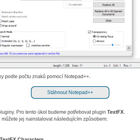
dky podle počtu znaků pomocí Notepad++.
Stáhnout Notepad++
pluginy. Pro tento úkol budeme potřebovat plugin
TextFX
.
 můžete jej nainstalovat následujícím způsobem:
TextFX Characters
.