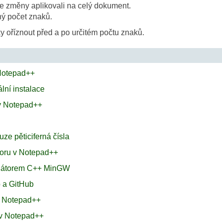
te změny aplikovali na celý dokument.
ý počet znaků.
oříznout před a po určitém počtu znaků.
 Notepad++
lní instalace
v Notepad++
ze pěticiferná čísla
boru v Notepad++
ilátorem C++ MinGW
 a GitHub
 v Notepad++
 v Notepad++