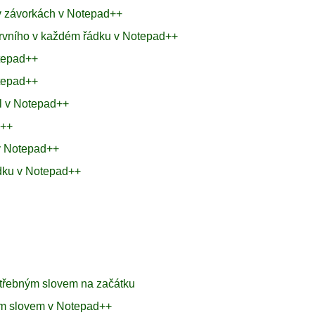
o v závorkách v Notepad++
prvního v každém řádku v Notepad++
tepad++
otepad++
el v Notepad++
d++
 v Notepad++
ádku v Notepad++
otřebným slovem na začátku
ým slovem v Notepad++