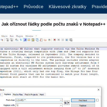
otepad++
Průvodce
Klávesové zkratky
Pravide
Jak oříznout řádky podle počtu znaků v Notepad++