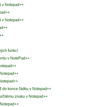
ků v Notepad++
epad++
ků v Notepad++
pad++
d++
jich funkcí
mentu v NotePad++
 Notepad++
v Notepad++
 Notepad++
až do konce řádku v Notepad++
 určitému znaku v Notepad++
v Notepad++