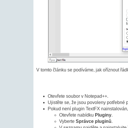
V tomto článku se podíváme, jak oříznout řá
Otevřete soubor v Notepad++.
Ujistěte se, že jsou povoleny potřebné 
Pokud není plugin TextFX nainstalován,
Otevřete nabídku
Pluginy
.
Vyberte
Správce pluginů
.
V seznamu najděte a nainstalujte