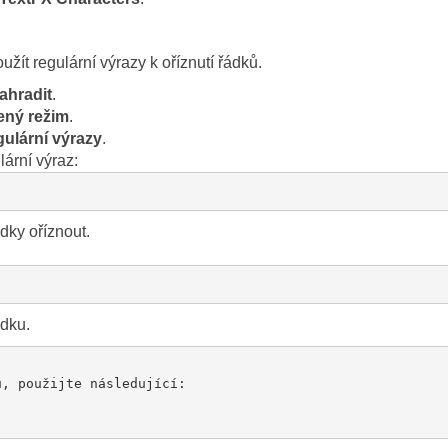
žít regulární výrazy k oříznutí řádků.
ahradit
.
ený režim
.
ulární výrazy
.
lární výraz:
dky oříznout.
dku.
, použijte následující:
