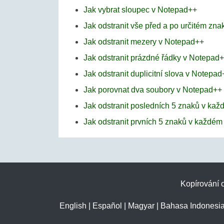
Jak vybrat sloupec v Notepad++
Jak odstranit vše před a po určitém zn
Jak odstranit mezery v Notepad++
Jak odstranit prázdné řádky v Notepad
Jak odstranit duplicitní slova v Notepad
Jak porovnat dva soubory v Notepad++
Jak odstranit posledních 5 znaků v ka
Jak odstranit prvních 5 znaků v každé
Kopírování o
English
|
Español
|
Magyar
|
Bahasa Indonesi