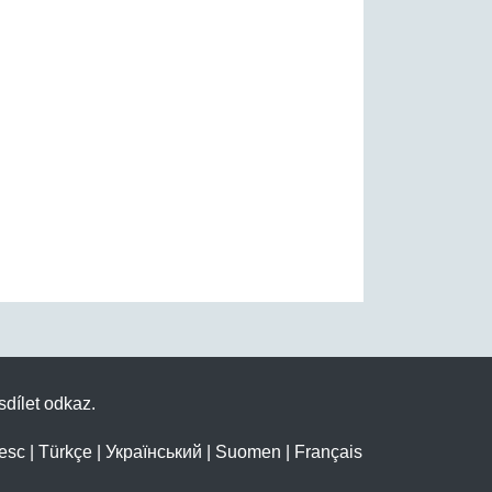
sdílet odkaz.
esc
|
Türkçe
|
Український
|
Suomen
|
Français