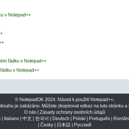
aku v Notepad++
++
++
ždém řádku v Notepad++
m řádku v Notepad++
© NotepadOK 2024. Návod k použití Notepad++.
bsahu je zakázáno. Můžete zkopírovat odkaz na tuto stránku a 
O nás
|
Zásady ochrany osobních údajů
a
|
Italiano
|
中文
|
한국어
|
Deutsch
|
Polski
|
Português
|
Român
|
Česky
|
日本語
|
Русский