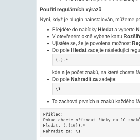
Použití regulárních výrazů
Nyní, když je plugin nainstalován, můžeme pou
Přejděte do nabídky
Hledat
a vyberte
N
V otevřeném okně vyberte kartu
Rozšíř
Ujistěte se, že je povolena možnost
Reg
Do pole
Hledat
zadejte následující regu
(.).*
kde
n
je počet znaků, na které chcete řá
Do pole
Nahradit za
zadejte:
\1
To zachová prvních
n
znaků každého řá
Příklad:

Pokud chcete oříznout řádky na 10 znaků
Hledat: (.{10}).*

Nahradit za: \1