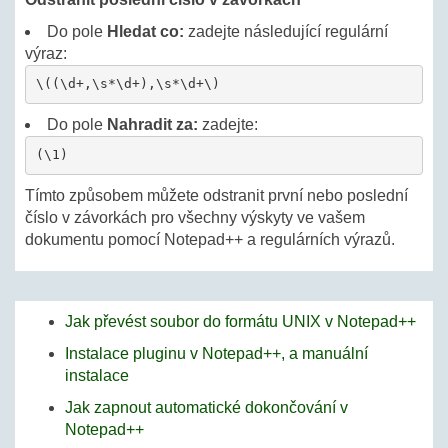
Do pole
Hledat co:
zadejte následující regulární
výraz:
\((\d+,\s*\d+),\s*\d+\)
Do pole
Nahradit za:
zadejte:
(\1)
Tímto způsobem můžete odstranit první nebo poslední
číslo v závorkách pro všechny výskyty ve vašem
dokumentu pomocí Notepad++ a regulárních výrazů.
Jak převést soubor do formátu UNIX v Notepad++
Instalace pluginu v Notepad++, a manuální
instalace
Jak zapnout automatické dokončování v
Notepad++