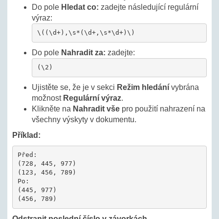
Do pole
Hledat co:
zadejte následující regulární
výraz:
\((\d+),\s*(\d+,\s*\d+)\)
Do pole
Nahradit za:
zadejte:
(\2)
Ujistěte se, že je v sekci
Režim hledání
vybrána
možnost
Regulární výraz
.
Klikněte na
Nahradit vše
pro použití nahrazení na
všechny výskyty v dokumentu.
Příklad:
Před:

(728, 445, 977)

(123, 456, 789)

Po:

(445, 977)

(456, 789)
Odstranit poslední číslo v závorkách