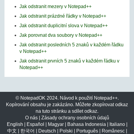
Jak odstranit mezery v Notepad++
Jak odstranit prázdné řádky v Notepad++
Jak odstranit duplicitní slova v Notepad++
Jak porovnat dva soubory v Notepad++
Jak odstranit posledních 5 znaků v každém řádku
v Notepad++
Jak odstranit prvních 5 znaků v každém řádku v
Notepad++
© NotepadOK 2024. Návod k použití Notepad++.
Kopírování obsahu je zakázáno. Můžete zkopírovat odkaz
na tuto stránku a sdílet odkaz.
O nás
|
Zásady ochrany osobních údajů
English
|
Español
|
Magyar
|
Bahasa Indonesia
|
Italiano
|
中文
|
한국어
|
Deutsch
|
Polski
|
Português
|
Românesc
|