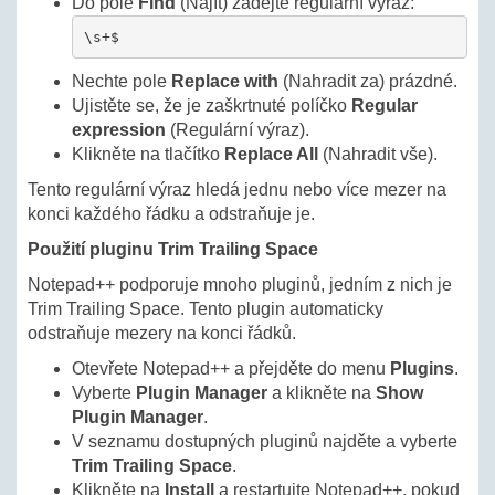
Do pole
Find
(Najít) zadejte regulární výraz:
\s+$
Nechte pole
Replace with
(Nahradit za) prázdné.
Ujistěte se, že je zaškrtnuté políčko
Regular
expression
(Regulární výraz).
Klikněte na tlačítko
Replace All
(Nahradit vše).
Tento regulární výraz hledá jednu nebo více mezer na
konci každého řádku a odstraňuje je.
Použití pluginu Trim Trailing Space
Notepad++ podporuje mnoho pluginů, jedním z nich je
Trim Trailing Space. Tento plugin automaticky
odstraňuje mezery na konci řádků.
Otevřete Notepad++ a přejděte do menu
Plugins
.
Vyberte
Plugin Manager
a klikněte na
Show
Plugin Manager
.
V seznamu dostupných pluginů najděte a vyberte
Trim Trailing Space
.
Klikněte na
Install
a restartujte Notepad++, pokud