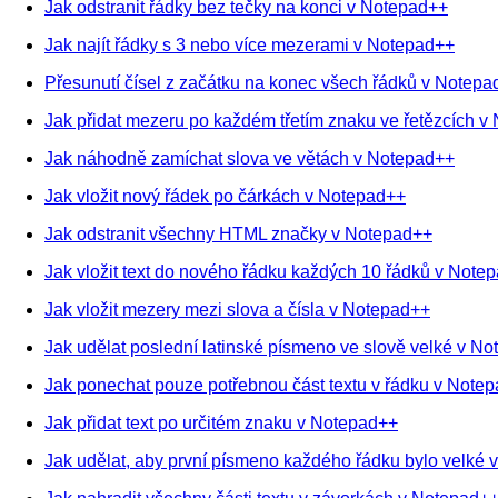
Jak odstranit řádky bez tečky na konci v Notepad++
Jak najít řádky s 3 nebo více mezerami v Notepad++
Přesunutí čísel z začátku na konec všech řádků v Notepa
Jak přidat mezeru po každém třetím znaku ve řetězcích v
Jak náhodně zamíchat slova ve větách v Notepad++
Jak vložit nový řádek po čárkách v Notepad++
Jak odstranit všechny HTML značky v Notepad++
Jak vložit text do nového řádku každých 10 řádků v Note
Jak vložit mezery mezi slova a čísla v Notepad++
Jak udělat poslední latinské písmeno ve slově velké v N
Jak ponechat pouze potřebnou část textu v řádku v Note
Jak přidat text po určitém znaku v Notepad++
Jak udělat, aby první písmeno každého řádku bylo velké