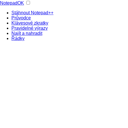
NotepadOK
Stáhnout Notepad++
Průvodce
Klávesové zkratky
Pravidelné výrazy
Najít a nahradit
Řádky