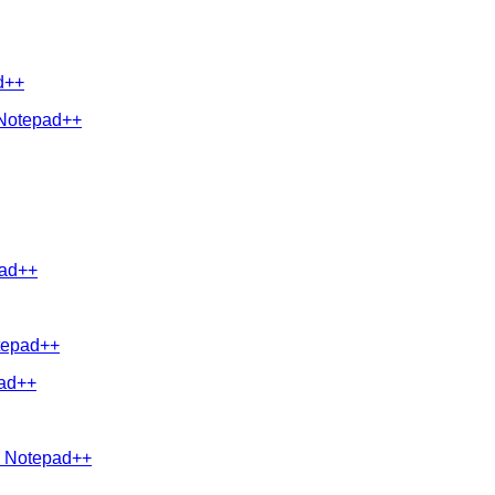
d++
 Notepad++
pad++
otepad++
pad++
 v Notepad++