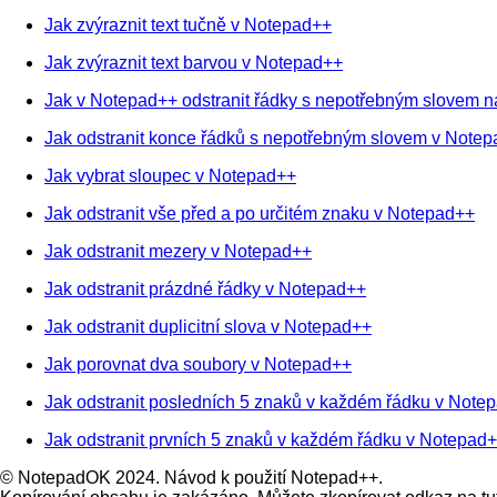
Jak zvýraznit text tučně v Notepad++
Jak zvýraznit text barvou v Notepad++
Jak v Notepad++ odstranit řádky s nepotřebným slovem n
Jak odstranit konce řádků s nepotřebným slovem v Note
Jak vybrat sloupec v Notepad++
Jak odstranit vše před a po určitém znaku v Notepad++
Jak odstranit mezery v Notepad++
Jak odstranit prázdné řádky v Notepad++
Jak odstranit duplicitní slova v Notepad++
Jak porovnat dva soubory v Notepad++
Jak odstranit posledních 5 znaků v každém řádku v Note
Jak odstranit prvních 5 znaků v každém řádku v Notepad
© NotepadOK 2024. Návod k použití Notepad++.