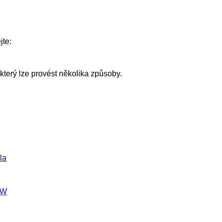
jte:
který lze provést několika způsoby.
la
GW