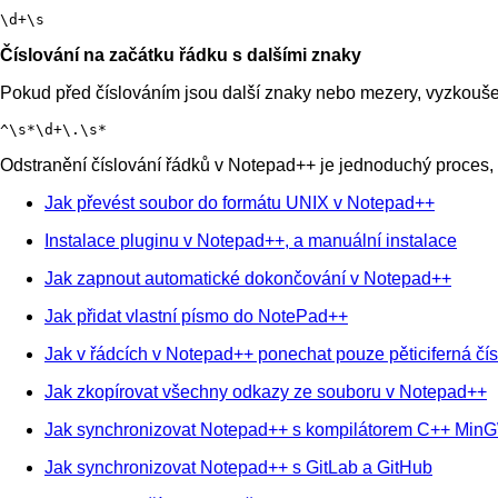
\d+\s
Číslování na začátku řádku s dalšími znaky
Pokud před číslováním jsou další znaky nebo mezery, vyzkouše
^\s*\d+\.\s*
Odstranění číslování řádků v Notepad++ je jednoduchý proces, 
Jak převést soubor do formátu UNIX v Notepad++
Instalace pluginu v Notepad++, a manuální instalace
Jak zapnout automatické dokončování v Notepad++
Jak přidat vlastní písmo do NotePad++
Jak v řádcích v Notepad++ ponechat pouze pěticiferná čís
Jak zkopírovat všechny odkazy ze souboru v Notepad++
Jak synchronizovat Notepad++ s kompilátorem C++ Min
Jak synchronizovat Notepad++ s GitLab a GitHub