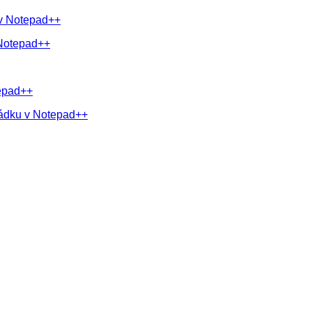
 v Notepad++
 Notepad++
tepad++
řádku v Notepad++