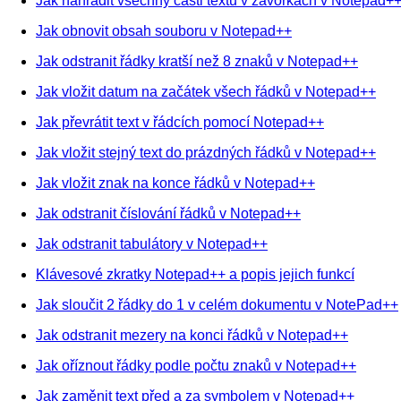
Jak nahradit všechny části textu v závorkách v Notepad+
Jak obnovit obsah souboru v Notepad++
Jak odstranit řádky kratší než 8 znaků v Notepad++
Jak vložit datum na začátek všech řádků v Notepad++
Jak převrátit text v řádcích pomocí Notepad++
Jak vložit stejný text do prázdných řádků v Notepad++
Jak vložit znak na konce řádků v Notepad++
Jak odstranit číslování řádků v Notepad++
Jak odstranit tabulátory v Notepad++
Klávesové zkratky Notepad++ a popis jejich funkcí
Jak sloučit 2 řádky do 1 v celém dokumentu v NotePad++
Jak odstranit mezery na konci řádků v Notepad++
Jak oříznout řádky podle počtu znaků v Notepad++
Jak zaměnit text před a za symbolem v Notepad++