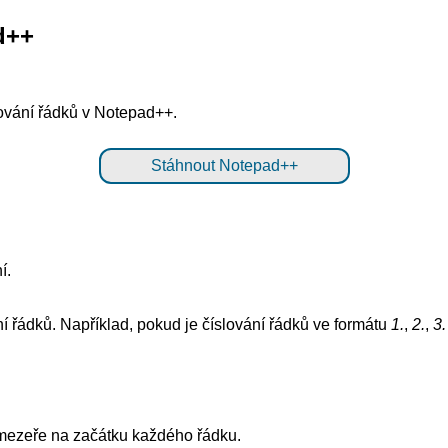
d++
lování řádků v Notepad++.
Stáhnout Notepad++
í.
ní řádků. Například, pokud je číslování řádků ve formátu
1.
,
2.
,
3.
a mezeře na začátku každého řádku.