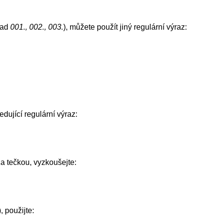
lad
001., 002., 003.
), můžete použít jiný regulární výraz:
edující regulární výraz:
za tečkou, vyzkoušejte:
, použijte: