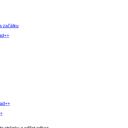
a začátku
pad++
pad++
++