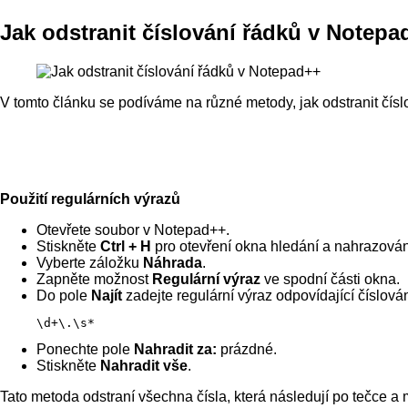
Jak odstranit číslování řádků v Notepa
V tomto článku se podíváme na různé metody, jak odstranit čís
Použití regulárních výrazů
Otevřete soubor v Notepad++.
Stiskněte
Ctrl + H
pro otevření okna hledání a nahrazován
Vyberte záložku
Náhrada
.
Zapněte možnost
Regulární výraz
ve spodní části okna.
Do pole
Najít
zadejte regulární výraz odpovídající číslová
\d+\.\s*
Ponechte pole
Nahradit za:
prázdné.
Stiskněte
Nahradit vše
.
Tato metoda odstraní všechna čísla, která následují po tečce 