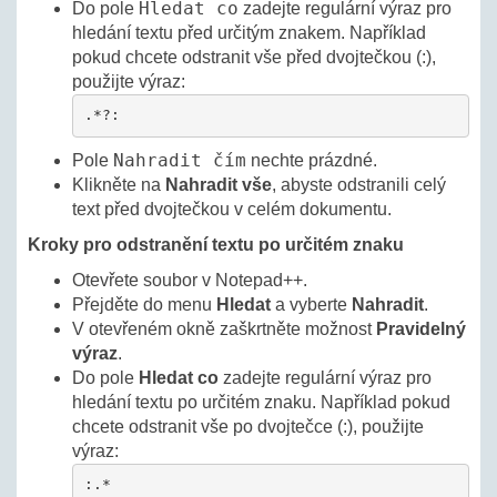
Hledat co
Do pole
zadejte regulární výraz pro
hledání textu před určitým znakem. Například
pokud chcete odstranit vše před dvojtečkou (:),
použijte výraz:
.*?:
Nahradit čím
Pole
nechte prázdné.
Klikněte na
Nahradit vše
, abyste odstranili celý
text před dvojtečkou v celém dokumentu.
Kroky pro odstranění textu po určitém znaku
Otevřete soubor v Notepad++.
Přejděte do menu
Hledat
a vyberte
Nahradit
.
V otevřeném okně zaškrtněte možnost
Pravidelný
výraz
.
Do pole
Hledat co
zadejte regulární výraz pro
hledání textu po určitém znaku. Například pokud
chcete odstranit vše po dvojtečce (:), použijte
výraz:
:.*