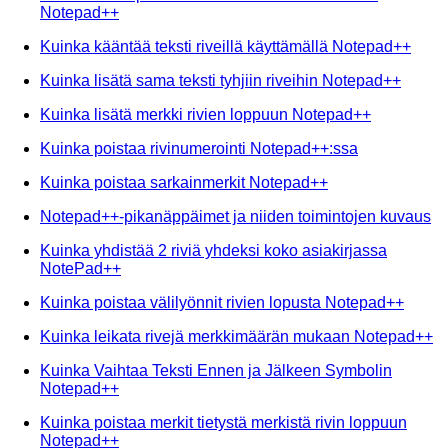
Notepad++
Kuinka kääntää teksti riveillä käyttämällä Notepad++
Kuinka lisätä sama teksti tyhjiin riveihin Notepad++
Kuinka lisätä merkki rivien loppuun Notepad++
Kuinka poistaa rivinumerointi Notepad++:ssa
Kuinka poistaa sarkainmerkit Notepad++
Notepad++-pikanäppäimet ja niiden toimintojen kuvaus
Kuinka yhdistää 2 riviä yhdeksi koko asiakirjassa
NotePad++
Kuinka poistaa välilyönnit rivien lopusta Notepad++
Kuinka leikata rivejä merkkimäärän mukaan Notepad++
Kuinka Vaihtaa Teksti Ennen ja Jälkeen Symbolin
Notepad++
Kuinka poistaa merkit tietystä merkistä rivin loppuun
Notepad++