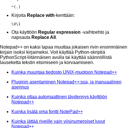
^(.)
Kirjoita
Replace with
-kenttään:
\U\1
Ota käyttöön
Regular expression
-vaihtoehto ja
napsauta
Replace All
.
Notepad++ on kaksi tapaa muuttaa jokaisen rivin ensimmäinen
kirjain isoksi kirjaimeksi. Voit käyttää Python-skriptiä
PythonScript-liitännäisen avulla tai käyttää säännöllistä
lauseketta tekstin etsimiseen ja korvaamiseen.
Kuinka muuntaa tiedosto UNIX-muotoon Notepad++
Pluginin asentaminen Notepad++:ssa, ja manuaalinen
asennus
Kuinka ottaa automaattinen täydennys käyttöön
Notepad++
Kuinka lisätä oma fontti NotePad++
Kuinka jättää riveille vain viisinumeroiset luvut
Notepad++