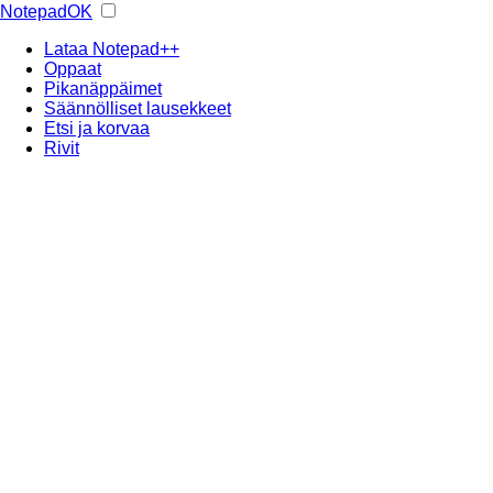
NotepadOK
Lataa Notepad++
Oppaat
Pikanäppäimet
Säännölliset lausekkeet
Etsi ja korvaa
Rivit