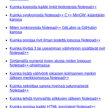
Kuinka kopioida kaikki linkit tiedostosta Notepad++
Kuinka synkronoida Notepad++ C++ MinGW -kääntäjän
kanssa
Miten synkronoida Notepad++ GitLabin ja GitHubin
kanssa
Kuinka poistaa rivit ilman pistettä lopussa Notepad++
Kuinka löytää 3 tai useamman välilyönnin sisältävät rivit
Notepad++
Siirtämällä numerot rivien alusta niiden loppuun
Notepad++-ohjelmassa
Kuinka lisätä välilyönti jokaisen kolmannen merkin
jälkeen merkkijonoissa Notepad++
Kuinka sekoittaa sanoja riveissä satunnaisesti
Notepad++
Kuinka tehdä rivinvaihto pilkkujen jälkeen Notepad++
Kuinka poistaa kaikki HTML-tunnisteet Notepad++