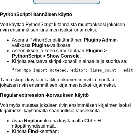
PythonScript-liitännäisen käyttö
Voit käyttää PythonScript-liitännäistä muuttaaksesi jokaisen
rivin ensimmäisen kirjaimen isoksi kirjaimeksi.
Asenna PythonScript-liitännäinen
Plugins Admin
-
valikosta
Plugins
-valikossa.
Asennuksen jälkeen siirry kohtaan
Plugins >
PythonScript > Show Console
.
Kirjoita seuraava skripti konsoliin alhaalla ja suorita se:
Tämä skripti käy läpi kaikki dokumentin rivit ja muuttaa
jokaisen rivin ensimmäisen kirjaimen isoksi kirjaimeksi.
Regular expression -korvauksen käyttö
Voit myös muuttaa jokaisen rivin ensimmäisen kirjaimen isoksi
kirjaimeksi käyttämällä säännöllisiä lausekkeita.
Avaa
Replace
-ikkuna käyttämällä
Ctrl + H
-
näppäinyhdistelmää.
Kirjoita
Find
-kenttään: