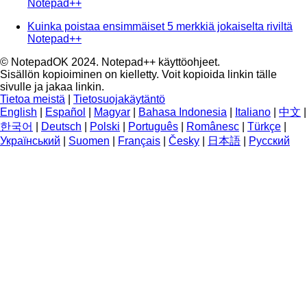
Notepad++
Kuinka poistaa ensimmäiset 5 merkkiä jokaiselta riviltä
Notepad++
© NotepadOK 2024. Notepad++ käyttöohjeet.
Sisällön kopioiminen on kielletty. Voit kopioida linkin tälle
sivulle ja jakaa linkin.
Tietoa meistä
|
Tietosuojakäytäntö
English
|
Español
|
Magyar
|
Bahasa Indonesia
|
Italiano
|
中文
|
한국어
|
Deutsch
|
Polski
|
Português
|
Românesc
|
Türkçe
|
Український
|
Suomen
|
Français
|
Česky
|
日本語
|
Русский