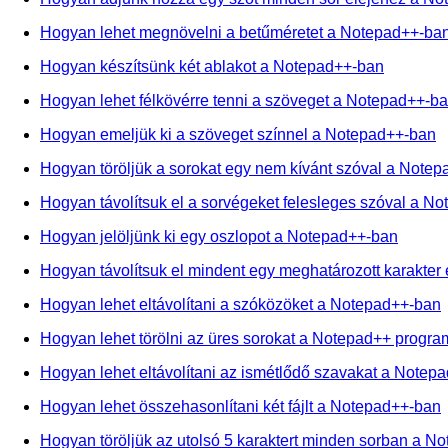
Hogyan lehet megnövelni a betűméretet a Notepad++-ba
Hogyan készítsünk két ablakot a Notepad++-ban
Hogyan lehet félkövérre tenni a szöveget a Notepad++-b
Hogyan emeljük ki a szöveget színnel a Notepad++-ban
Hogyan töröljük a sorokat egy nem kívánt szóval a Note
Hogyan távolítsuk el a sorvégeket felesleges szóval a N
Hogyan jelöljünk ki egy oszlopot a Notepad++-ban
Hogyan távolítsuk el mindent egy meghatározott karakter 
Hogyan lehet eltávolítani a szóközöket a Notepad++-ban
Hogyan lehet törölni az üres sorokat a Notepad++ progr
Hogyan lehet eltávolítani az ismétlődő szavakat a Notep
Hogyan lehet összehasonlítani két fájlt a Notepad++-ban
Hogyan töröljük az utolsó 5 karaktert minden sorban a N