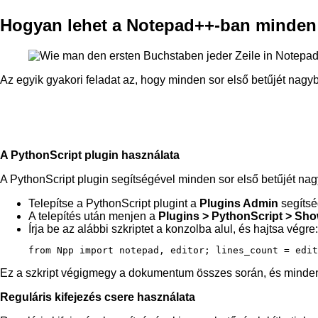
Hogyan lehet a Notepad++-ban minden 
Az egyik gyakori feladat az, hogy minden sor első betűjét nagyb
A PythonScript plugin használata
A PythonScript plugin segítségével minden sor első betűjét nag
Telepítse a PythonScript plugint a
Plugins Admin
segítsé
A telepítés után menjen a
Plugins > PythonScript > Sh
Írja be az alábbi szkriptet a konzolba alul, és hajtsa végre:
Ez a szkript végigmegy a dokumentum összes során, és minden s
Reguláris kifejezés csere használata