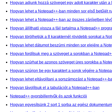
Hogyan adjunk hozzá szöveget egy adott karakter után 
Hogyan lehet a Notepad++-ban minden sor első betűjét n
Hogyan lehet a Notepad++-ban az összes zárójelben lévő
Hogyan állítható vissza a fájl tartalma a Notepad++ prog
Hogyan törölhetjük a 8 karakternél rövidebb sorokat a 
Hogyan lehet dátumot beszúrni minden sor elejére a No
Hogyan fordítsuk meg a szöveget a sorokban a Notepad+
Hogyan szúrhat be azonos szöveget üres sorokba a Not
Hogyan szúrjon be egy karaktert a sorok végére a Notep
Hogyan lehet eltávolítani a sorszámozást a Notepad++-b
Hogyan távolítsuk el a tabulációt a Notepad++-ban
Notepad++ gyorsbillentyűk és azok funkciói
Hogyan egyesítsünk 2 sort 1 sorba az egész dokument