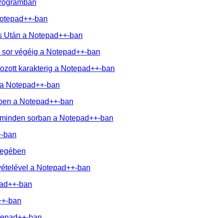
programban
Notepad++-ban
és Után a Notepad++-ban
 a sor végéig a Notepad++-ban
rozott karakterig a Notepad++-ban
n a Notepad++-ban
elben a Notepad++-ban
őt minden sorban a Notepad++-ban
+-ban
vegében
ivételével a Notepad++-ban
pad++-ban
++-ban
otepad++-ban