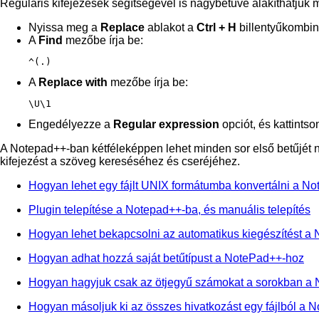
Reguláris kifejezések segítségével is nagybetűvé alakíthatjuk m
Nyissa meg a
Replace
ablakot a
Ctrl + H
billentyűkombin
A
Find
mezőbe írja be:
^(.)
A
Replace with
mezőbe írja be:
\U\1
Engedélyezze a
Regular expression
opciót, és kattintso
A Notepad++-ban kétféleképpen lehet minden sor első betűjét n
kifejezést a szöveg kereséséhez és cseréjéhez.
Hogyan lehet egy fájlt UNIX formátumba konvertálni a 
Plugin telepítése a Notepad++-ba, és manuális telepítés
Hogyan lehet bekapcsolni az automatikus kiegészítést a
Hogyan adhat hozzá saját betűtípust a NotePad++-hoz
Hogyan hagyjuk csak az ötjegyű számokat a sorokban a
Hogyan másoljuk ki az összes hivatkozást egy fájlból a 