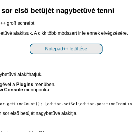
sor első betűjét nagybetűvé tenni
etűvé alakítsuk. A cikk több módszert ír le ennek elvégzésére.
Notepad++ letöltése
ybetűvé alakíthatjuk.
gével a
Plugins
menüben.
ow Console
menüpontra.
or első betűjét nagybetűvé alakítja.