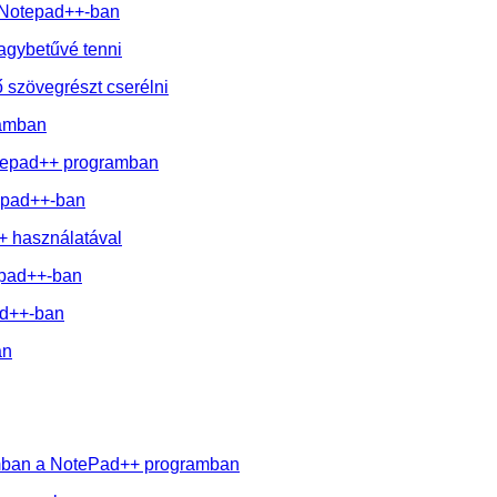
a Notepad++-ban
agybetűvé tenni
 szövegrészt cserélni
ramban
Notepad++ programban
tepad++-ban
+ használatával
epad++-ban
ad++-ban
an
umban a NotePad++ programban