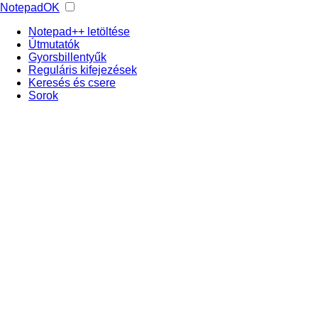
NotepadOK
Notepad++ letöltése
Útmutatók
Gyorsbillentyűk
Reguláris kifejezések
Keresés és csere
Sorok