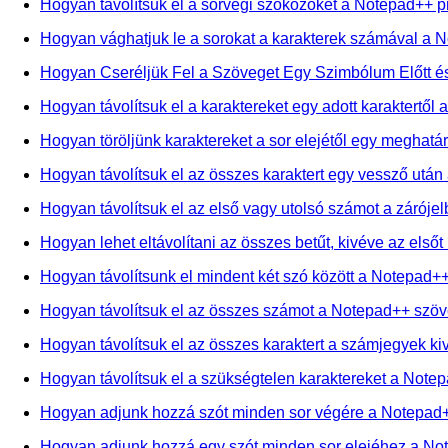
Hogyan távolítsuk el a sorvégi szóközöket a Notepad++ 
Hogyan vághatjuk le a sorokat a karakterek számával a 
Hogyan Cseréljük Fel a Szöveget Egy Szimbólum Előtt 
Hogyan távolítsuk el a karaktereket egy adott karaktertől
Hogyan töröljünk karaktereket a sor elejétől egy meghatá
Hogyan távolítsuk el az összes karaktert egy vessző utá
Hogyan távolítsuk el az első vagy utolsó számot a zárój
Hogyan lehet eltávolítani az összes betűt, kivéve az els
Hogyan távolítsunk el mindent két szó között a Notepad+
Hogyan távolítsuk el az összes számot a Notepad++ szö
Hogyan távolítsuk el az összes karaktert a számjegyek k
Hogyan távolítsuk el a szükségtelen karaktereket a Note
Hogyan adjunk hozzá szót minden sor végére a Notepad
Hogyan adjunk hozzá egy szót minden sor elejéhez a N