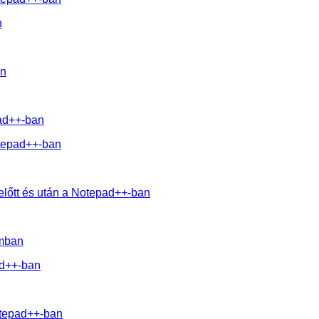
n
an
pad++-ban
otepad++-ban
előtt és után a Notepad++-ban
amban
ad++-ban
otepad++-ban