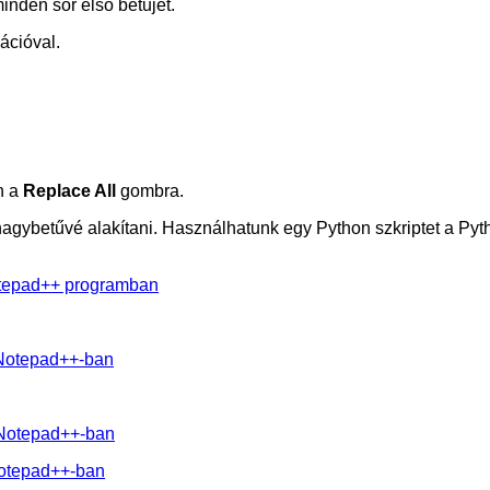
inden sor első betűjét.
ációval.
n a
Replace All
gombra.
agybetűvé alakítani. Használhatunk egy Python szkriptet a Pyth
Notepad++ programban
 Notepad++-ban
 Notepad++-ban
Notepad++-ban