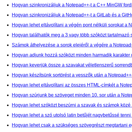
Hogyan szinkronizáljuk a Notepad++-t a C++ MinGW fordí
Hogyan szinkronizáljuk a Notepad++-t a GitLab és a Git
Hogyan lehet eltávolítani a végén pont nélküli sorokat a
Hogyan találhatók meg a 3 vagy több szóközt tartalmaz
Számok áthelyezése a sorok elejéről a végére a Notepa
Hogyan adjunk hozzá szóközt minden harmadik karakter
Hogyan keverjük össze a szavakat véletlenszerű sorren
Hogyan készítsünk sortörést a vesszők után a Notepad++
Hogyan lehet eltávolítani az összes HTML-címkét a Not
Hogyan szúrjunk be szöveget minden 10. sor után a Not
Hogyan lehet szóközt beszúrni a szavak és számok közé
Hogyan lehet a szó utolsó latin betűjét nagybetűssé ten
Hogyan lehet csak a szükséges szövegrészt megtartani 