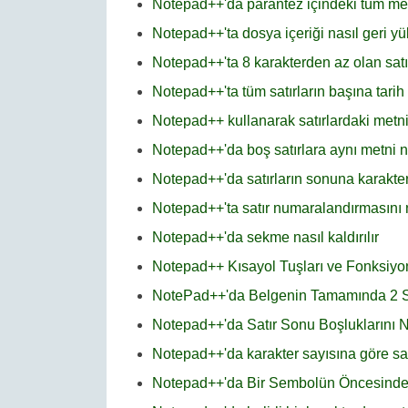
Notepad++'da parantez içindeki tüm metin
Notepad++'ta dosya içeriği nasıl geri yü
Notepad++'ta 8 karakterden az olan satırl
Notepad++'ta tüm satırların başına tari
Notepad++ kullanarak satırlardaki metni
Notepad++'da boş satırlara aynı metni na
Notepad++'da satırların sonuna karakter
Notepad++'ta satır numaralandırmasını na
Notepad++'da sekme nasıl kaldırılır
Notepad++ Kısayol Tuşları ve Fonksiyon
NotePad++'da Belgenin Tamamında 2 Satır
Notepad++'da Satır Sonu Boşluklarını Nas
Notepad++'da karakter sayısına göre satır
Notepad++'da Bir Sembolün Öncesindeki