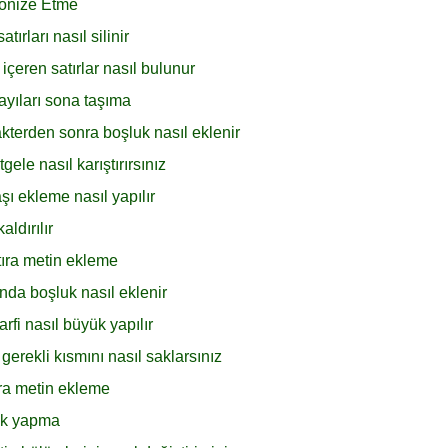
ronize Etme
rları nasıl silinir
çeren satırlar nasıl bulunur
ayıları sona taşıma
kterden sonra boşluk nasıl eklenir
ele nasıl karıştırırsınız
şı ekleme nasıl yapılır
ldırılır
tıra metin ekleme
nda boşluk nasıl eklenir
rfi nasıl büyük yapılır
erekli kısmını nasıl saklarsınız
nra metin ekleme
yük yapma