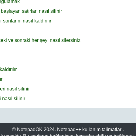
urgulamak
şlayan satırları nasıl silinir
sonlarını nasıl kaldırılır
ki ve sonraki her şeyi nasıl silersiniz
aldırılır
ır
i nasıl silinir
nasıl silinir
© NotepadOK 2024. Notepad++ kullanım talimatları.