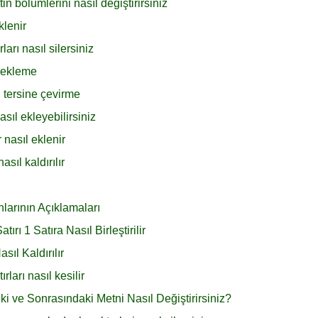
 bölümlerini nasıl değiştirirsiniz
klenir
arı nasıl silersiniz
h ekleme
 tersine çevirme
sıl ekleyebilirsiniz
 nasıl eklenir
sıl kaldırılır
larının Açıklamaları
ı 1 Satıra Nasıl Birleştirilir
ıl Kaldırılır
ları nasıl kesilir
 ve Sonrasındaki Metni Nasıl Değiştirirsiniz?