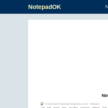
NotepadOK
N
Not