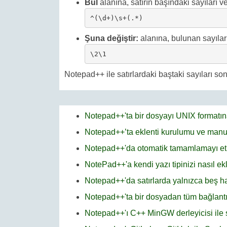
Bul
alanına, satırın başındaki sayıları ve
^(\d+)\s+(.*)
Şuna değiştir:
alanına, bulunan sayıları
\2\1
Notepad++ ile satırlardaki baştaki sayıları so
Notepad++'ta bir dosyayı UNIX formatın
Notepad++’ta eklenti kurulumu ve manu
Notepad++'da otomatik tamamlamayı et
NotePad++'a kendi yazı tipinizi nasıl ekl
Notepad++'da satırlarda yalnızca beş han
Notepad++'ta bir dosyadan tüm bağlantıl
Notepad++'ı C++ MinGW derleyicisi ile