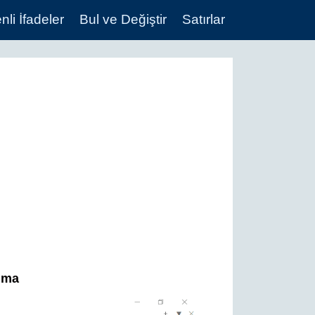
li İfadeler
Bul ve Değiştir
Satırlar
şıma