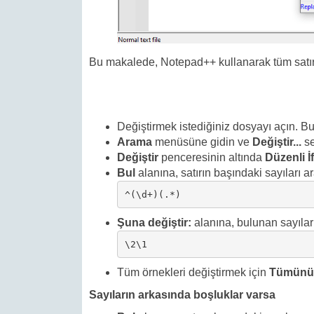
Bu makalede, Notepad++ kullanarak tüm satırla
Değiştirmek istediğiniz dosyayı açın. B
Arama
menüsüne gidin ve
Değiştir...
se
Değiştir
penceresinin altında
Düzenli İ
Bul
alanına, satırın başındaki sayıları ar
^(\d+)(.*)
Şuna değiştir:
alanına, bulunan sayıları
\2\1
Tüm örnekleri değiştirmek için
Tümünü 
Sayıların arkasında boşluklar varsa