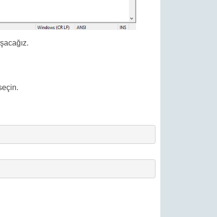
ışacağız.
seçin.