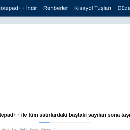
otepad++ İndir
Rehberler
Kısayol Tuşları
Düzen
epad++ ile tüm satırlardaki baştaki sayıları sona ta