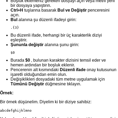
Boşluk eklemeniz gereken dosyayı açın veya metni yeni
bir dosyaya yapıştırın.
Ctrl+H
tuşlarına basarak
Bul ve Değiştir
penceresini
açın.
Bul
alanına şu düzenli ifadeyi girin:
.{3}
Bu düzenli ifade, herhangi bir üç karakterlik diziyi
eşleştirir.
Şununla değiştir
alanına şunu girin:
$0 
Burada
$0
, bulunan karakter dizisini temsil eder ve
hemen ardından bir boşluk eklenir.
Pencerenin alt kısmındaki
Düzenli ifade
onay kutusunun
işaretli olduğundan emin olun.
Değişiklikleri dosyadaki tüm metne uygulamak için
Tümünü Değiştir
düğmesine tıklayın.
Örnek:
Bir örnek düşünelim. Diyelim ki bir diziye sahibiz:
abcdefghijklmno