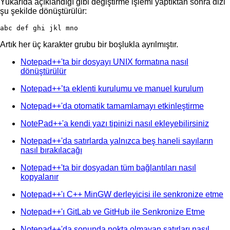
Yukarıda açıklandığı gibi değiştirme işlemi yaptıktan sonra dizi
şu şekilde dönüştürülür:
abc def ghi jkl mno
Artık her üç karakter grubu bir boşlukla ayrılmıştır.
Notepad++'ta bir dosyayı UNIX formatına nasıl
dönüştürülür
Notepad++’ta eklenti kurulumu ve manuel kurulum
Notepad++'da otomatik tamamlamayı etkinleştirme
NotePad++'a kendi yazı tipinizi nasıl ekleyebilirsiniz
Notepad++'da satırlarda yalnızca beş haneli sayıların
nasıl bırakılacağı
Notepad++'ta bir dosyadan tüm bağlantıları nasıl
kopyalanır
Notepad++'ı C++ MinGW derleyicisi ile senkronize etme
Notepad++'ı GitLab ve GitHub ile Senkronize Etme
Notepad++'da sonunda nokta olmayan satırları nasıl