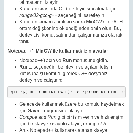
talimatlarını izleyin.
Kurulum sırasında C++ derleyicisini almak için
mingw32-gcc-g++
seçeneğini işaretleyin.
Kurulum tamamlandıktan sonra MinGW'nin PATH
ortam değişkenine eklendiğinden emin olun. Bu,
derleyiciyi komut satırından çalıştırmanıza olanak
tanır.
Notepad++'ı MinGW ile kullanmak için ayarlar
Notepad++'ı açın ve
Run
menüsüne gidin.
Run...
seçeneğini belirleyin ve açılan iletişim
kutusuna şu komutu girerek C++ dosyanızı
derleyin ve çalıştırın:
g++ "$(FULL_CURRENT_PATH)" -o "$(CURRENT_DIRECTORY)
Gelecekte kullanmak üzere bu komutu kaydetmek
için
Save...
düğmesine tıklayın.
Compile and Run
gibi bir isim verin ve hızlı erişim
için bir klavye kısayolu atayın, örneğin
F5
.
Artık Notepad++ kullanarak atanan klavye