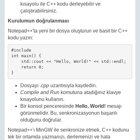
kısayolu ile C++ kodu derleyebilir ve
çalıştırabilirsiniz.
Kurulumun doğrulanması
Notepad++'ta yeni bir dosya oluşturun ve basit bir C++
kodu yazın:
#include 
int main() {

    std::cout << "Hello, World!" << std::endl;

    return 0;

Dosyayı
.cpp
uzantısıyla kaydedin.
Compile and Run
komutuna atadığınız klavye
kısayolunu kullanın.
Bir konsol penceresinde
Hello, World!
mesajı
görünmelidir. Bu, senkronizasyonun başarılı
olduğunu doğrular.
Notepad++'ı MinGW ile senkronize etmek, C++ kodunu
tek bir ortamda yazmanızı, derlemenizi ve hata