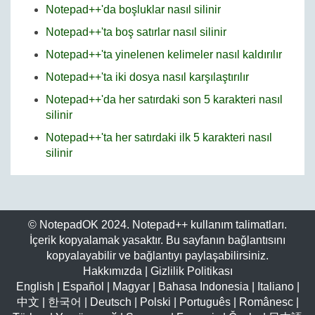
Notepad++'da boşluklar nasıl silinir
Notepad++'ta boş satırlar nasıl silinir
Notepad++'ta yinelenen kelimeler nasıl kaldırılır
Notepad++'ta iki dosya nasıl karşılaştırılır
Notepad++'da her satırdaki son 5 karakteri nasıl
silinir
Notepad++'ta her satırdaki ilk 5 karakteri nasıl
silinir
© NotepadOK 2024. Notepad++ kullanım talimatları.
İçerik kopyalamak yasaktır. Bu sayfanın bağlantısını
kopyalayabilir ve bağlantıyı paylaşabilirsiniz.
Hakkımızda
|
Gizlilik Politikası
English
|
Español
|
Magyar
|
Bahasa Indonesia
|
Italiano
|
中文
|
한국어
|
Deutsch
|
Polski
|
Português
|
Românesc
|