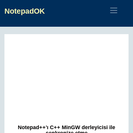
NotepadOK
Notepad++'ı C++ MinGW derleyicisi ile