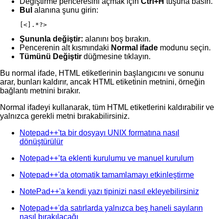
Değiştirme penceresini açmak için
Ctrl+H
tuşuna basın.
Bul
alanına şunu girin:
[<].*?>
Şununla değiştir:
alanını boş bırakın.
Pencerenin alt kısmındaki
Normal ifade
modunu seçin.
Tümünü Değiştir
düğmesine tıklayın.
Bu normal ifade, HTML etiketlerinin başlangıcını ve sonunu
arar, bunları kaldırır, ancak HTML etiketinin metnini, örneğin
bağlantı metnini bırakır.
Normal ifadeyi kullanarak, tüm HTML etiketlerini kaldırabilir ve
yalnızca gerekli metni bırakabilirsiniz.
Notepad++'ta bir dosyayı UNIX formatına nasıl
dönüştürülür
Notepad++’ta eklenti kurulumu ve manuel kurulum
Notepad++'da otomatik tamamlamayı etkinleştirme
NotePad++'a kendi yazı tipinizi nasıl ekleyebilirsiniz
Notepad++'da satırlarda yalnızca beş haneli sayıların
nasıl bırakılacağı