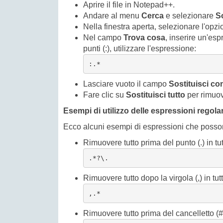
Aprire il file in Notepad++.
Andare al menu
Cerca
e selezionare
So
Nella finestra aperta, selezionare l'opz
Nel campo
Trova cosa
, inserire un'es
punti (:), utilizzare l'espressione:
:.*
Lasciare vuoto il campo
Sostituisci co
Fare clic su
Sostituisci tutto
per rimuove
Esempi di utilizzo delle espressioni regolar
Ecco alcuni esempi di espressioni che posson
Rimuovere tutto prima del punto (.) in tut
.*?\.
Rimuovere tutto dopo la virgola (,) in tutt
,.*
Rimuovere tutto prima del cancelletto (#) 