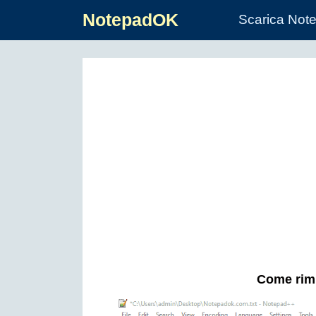
NotepadOK
Scarica Not
Come rimu