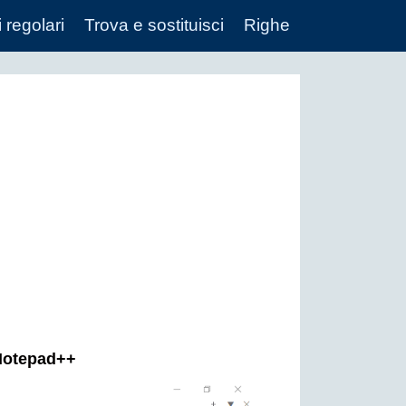
 regolari
Trova e sostituisci
Righe
 Notepad++